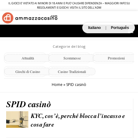
IL GIOCO E’ VIETATO AI MINORI DI 18 ANNI E PUO’ CAUSARE DIPENDENZA – MAGGIORI INFO SU
REGOLAMENTI E GIOCHI: VISITA IL SITO DELL'ADM
Italiano
|
Português
Categorie del blog
Attualità
Scommesse
Promozioni
Giochi di Casino
Casino Tradizionali
Home
»
SPID casinò
SPID casinò
KYC, cos’è, perché blocca l’incasso e
cosa fare