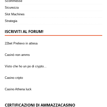
Scommesse
Sicurezza
Slot Machines
Strategia
ISCRIVITI AL FORUM!
22bet Prelievo in attesa
Casinò non amms
Visto che ho un po di crypto...
Casino cripto
Casino Athena luck
RABONA CASINÒ È AFFIDABILE O È SCAM?
CERTIFICAZIONI DI AMMAZZACASINO