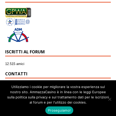
Winnita casinò
Richiesta prelievo
wild tornado paga?
Informazioni su Playzilla
ISCRITTI AL FORUM
12.515 amici
CONTATTI
info@ammazzacasino.com
Utilizziamo i cookie per migliorare la vostra esperienza sul
nostro sito. AmmazzaCasino è in linea con le leggi Europee
sulla politica sulla privacy e sul trattamento dati per le iscrizioni
al forum e per l'utilizzo dei cookies.
AmmazzaCasino e' un marchio registrato in Europa. Si propone come guida
informativa e non accetta alcun pagamento dai giocatori. Design e Contenuti protetti
Proseguiamo!
da Copyright 2003 - 2027