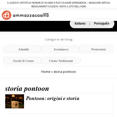
IL GIOCO E’ VIETATO AI MINORI DI 18 ANNI E PUO’ CAUSARE DIPENDENZA – MAGGIORI INFO SU
REGOLAMENTI E GIOCHI: VISITA IL SITO DELL'ADM
Italiano
|
Português
Categorie del blog
Attualità
Scommesse
Promozioni
Giochi di Casino
Casino Tradizionali
Home
»
storia pontoon
storia pontoon
Pontoon: origini e storia