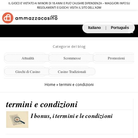
IL GIOCO E’ VIETATO AI MINORI DI 18 ANNI E PUO’ CAUSARE DIPENDENZA – MAGGIORI INFO SU
REGOLAMENTI E GIOCHI: VISITA IL SITO DELL'ADM
Italiano
|
Português
Categorie del blog
Attualità
Scommesse
Promozioni
Giochi di Casino
Casino Tradizionali
Home
»
termini e condizioni
termini e condizioni
I bonus, i termini e le condizioni