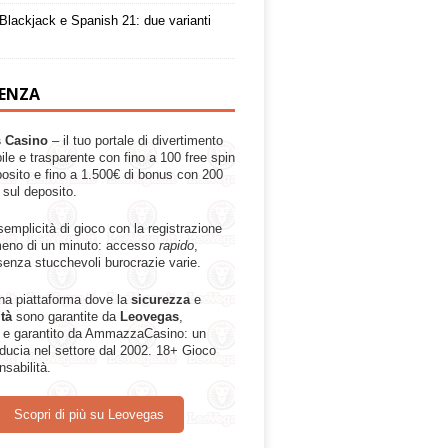
Blackjack e Spanish 21: due varianti
DENZA
 Casino
– il tuo portale di divertimento
le e trasparente con fino a 100 free spin
osito e fino a 1.500€ di bonus con 200
 sul deposito.
semplicità di gioco con la registrazione
eno di un minuto: accesso
rapido
,
 senza stucchevoli burocrazie varie.
una piattaforma dove la
sicurezza
e
ità
sono garantite da
Leovegas
,
to e garantito da AmmazzaCasino: un
iducia nel settore dal 2002. 18+ Gioco
sabilità.
Scopri di più su Leovegas