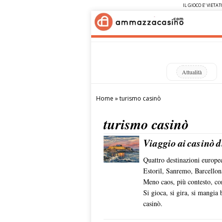
IL GIOCO E’ VIETA
Attualità
Home
»
turismo casinò
turismo casinò
Viaggio ai casinò 
Quattro destinazioni europee
Estoril, Sanremo, Barcellon
Meno caos, più contesto, co
Si gioca, si gira, si mangia 
casinò.