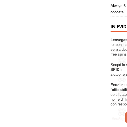
Always 6 
opposte
IN EVI
Leovegas
responsabi
senza dep
free spins
Scopri la 
SPID
in m
sicuro
, e
Entra in 
l'
affidabil
certifica
nome di f
con respon