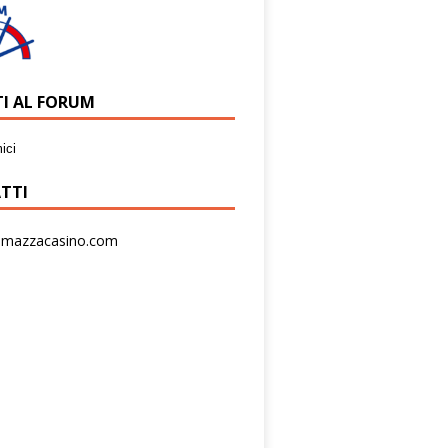
ni su Playzilla
TI AL FORUM
ici
TTI
mazzacasino.com