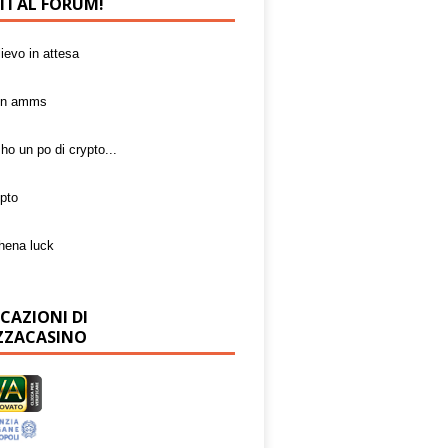
ITI AL FORUM!
ievo in attesa
on amms
ho un po di crypto...
ipto
hena luck
CASINÒ È AFFIDABILE O È SCAM?
ICAZIONI DI
ZACASINO
asinò
prelievo
ado paga?