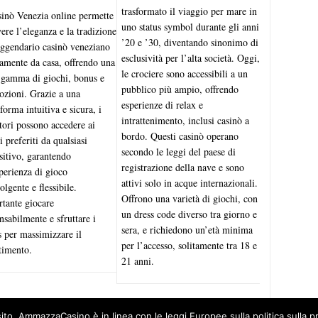
trasformato il viaggio per mare in
sinò Venezia online permette
uno status symbol durante gli anni
vere l’eleganza e la tradizione
’20 e ’30, diventando sinonimo di
eggendario casinò veneziano
esclusività per l’alta società. Oggi,
tamente da casa, offrendo una
le crociere sono accessibili a un
 gamma di giochi, bonus e
pubblico più ampio, offrendo
zioni. Grazie a una
esperienze di relax e
aforma intuitiva e sicura, i
intrattenimento, inclusi casinò a
tori possono accedere ai
bordo. Questi casinò operano
i preferiti da qualsiasi
secondo le leggi del paese di
sitivo, garantendo
registrazione della nave e sono
perienza di gioco
attivi solo in acque internazionali.
olgente e flessibile.
Offrono una varietà di giochi, con
tante giocare
un dress code diverso tra giorno e
nsabilmente e sfruttare i
sera, e richiedono un’età minima
 per massimizzare il
per l’accesso, solitamente tra 18 e
timento.
21 anni.
ito. AmmazzaCasino è in linea con le leggi Europee sulla politica sulla priv