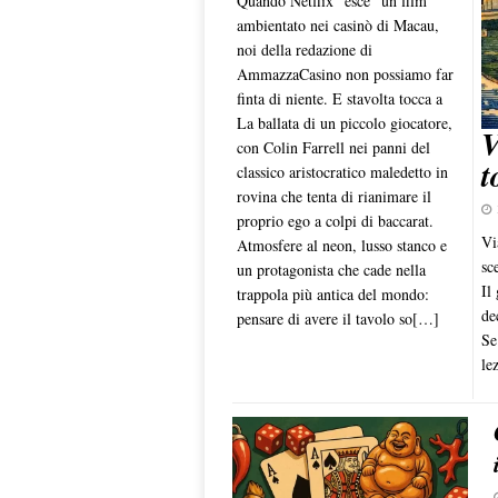
Quando Netflix “esce” un film
ambientato nei casinò di Macau,
noi della redazione di
AmmazzaCasino non possiamo far
finta di niente. E stavolta tocca a
La ballata di un piccolo giocatore,
V
con Colin Farrell nei panni del
t
classico aristocratico maledetto in
rovina che tenta di rianimare il
proprio ego a colpi di baccarat.
Vi
Atmosfere al neon, lusso stanco e
sc
un protagonista che cade nella
Il
trappola più antica del mondo:
de
pensare di avere il tavolo so[…]
Se
le