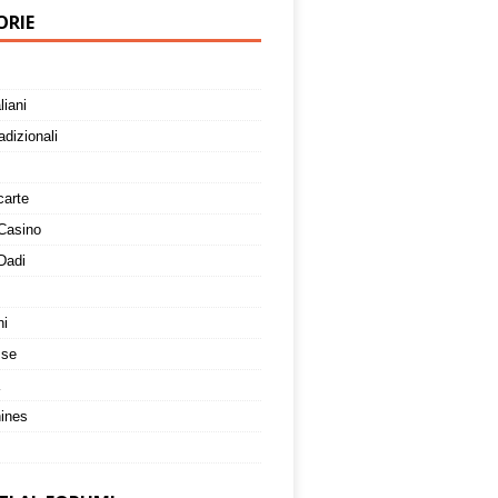
ORIE
liani
dizionali
carte
 Casino
Dadi
ni
se
a
ines