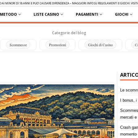
TO AI MINORI DI 18 ANNI E PUO’ CAUSARE DIPENDENZA – MAGGIORI INFO SU REGOLAMENTI E GIOCHI: VISIT
METODO
LISTE CASINO
PAGAMENTI
GIOCHI
Categorie del blog
Scommesse
Promozioni
Giochi di Casino
Ca
ARTICO
Le scomme
I bonus, i
Scommesse
mercati e
Crash game
momento 