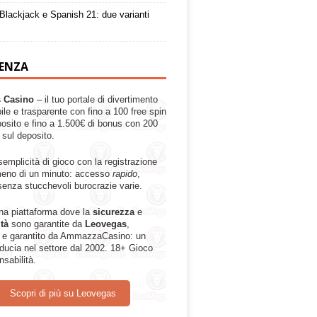
Blackjack e Spanish 21: due varianti
DENZA
 Casino
– il tuo portale di divertimento
le e trasparente con fino a 100 free spin
osito e fino a 1.500€ di bonus con 200
 sul deposito.
semplicità di gioco con la registrazione
eno di un minuto: accesso
rapido
,
 senza stucchevoli burocrazie varie.
una piattaforma dove la
sicurezza
e
ità
sono garantite da
Leovegas
,
to e garantito da AmmazzaCasino: un
iducia nel settore dal 2002. 18+ Gioco
sabilità.
Scopri di più su Leovegas