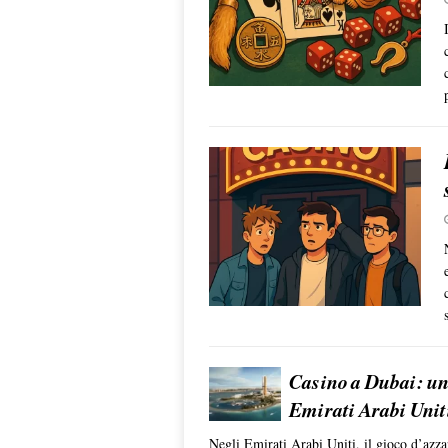
Casino a Dubai: un’
Emirati Arabi Unit
Negli Emirati Arabi Uniti, il gioco d’azza