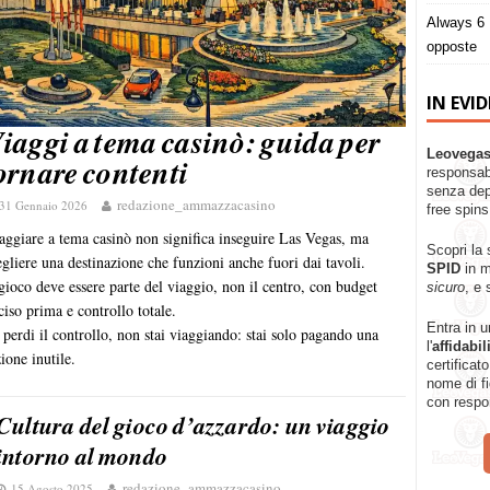
Always 6 
opposte
IN EVI
iaggi a tema casinò: guida per
Leovegas
ornare contenti
responsabi
senza dep
redazione_ammazzacasino
31 Gennaio 2026
free spins
aggiare a tema casinò non significa inseguire Las Vegas, ma
Scopri la 
egliere una destinazione che funzioni anche fuori dai tavoli.
SPID
in m
 gioco deve essere parte del viaggio, non il centro, con budget
sicuro
, e
ciso prima e controllo totale.
Entra in 
 perdi il controllo, non stai viaggiando: stai solo pagando una
l'
affidabil
zione inutile.
certifica
nome di f
con respon
Cultura del gioco d’azzardo: un viaggio
intorno al mondo
redazione_ammazzacasino
15 Agosto 2025