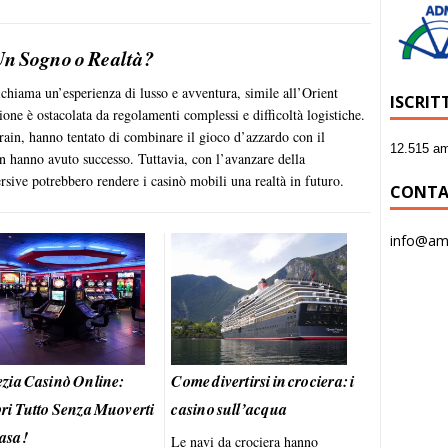
Informazio
Un Sogno o Realtà?
richiama un’esperienza di lusso e avventura, simile all’Orient
ISCRIT
ione è ostacolata da regolamenti complessi e difficoltà logistiche.
rain, hanno tentato di combinare il gioco d’azzardo con il
12.515 am
n hanno avuto successo. Tuttavia, con l’avanzare della
sive potrebbero rendere i casinò mobili una realtà in futuro.
CONTA
info@am
zia Casinò Online:
Come divertirsi in crociera: i
ri Tutto Senza Muoverti
casino sull’acqua
asa!
Le navi da crociera hanno