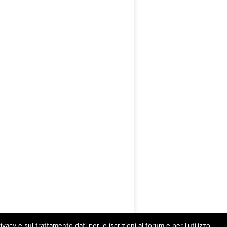
acy e sul trattamento dati per le iscrizioni al forum e per l'utilizzo