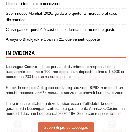
I bonus, i termini e le condizioni
Scommesse Mondiali 2026: guida alle quote, ai mercati e al caos
diplomatico
Crash games: perché è così difficile fermarsi al momento giusto
Always 6 Blackjack e Spanish 21: due varianti opposte
IN EVIDENZA
Leovegas Casino
– il tuo portale di divertimento responsabile e
trasparente con fino a 100 free spin senza deposito e fino a 1.500€ di
bonus con 200 free spins sul deposito.
Scopri la semplicità di gioco con la registrazione
SPID
in meno di un
minuto: accesso
rapido
,
sicuro
, e senza stucchevoli burocrazie varie.
Entra in una piattaforma dove la
sicurezza
e l'
affidabilità
sono
garantite da
Leovegas
, certificato e garantito da AmmazzaCasino: un
nome di fiducia nel settore dal 2002. 18+ Gioco con responsabilità.
Scopri di più su Leovegas