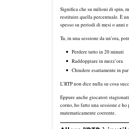
Significa che su milioni di spin, 
restituire quella percentuale. È 
spesso su periodi di mesi o anni e 
Tu, in una sessione da un’ora, potr
Perdere tutto in 20 minuti
Raddoppiare in mezz’ora
Chiudere esattamente in par
L’RTP non dice nulla su cosa suc
Eppure anche giocatori stagionat
corno, ho fatto una sessione e ho 
matematicamente coerente.