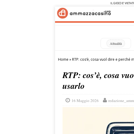
IL GIOCO E’ VIETA
Attualità
Home
»
RTP: cos’è, cosa vuol dire e perché m
RTP: cos’è, cosa vuo
usarlo
16 Maggio 2026
redazione_amm