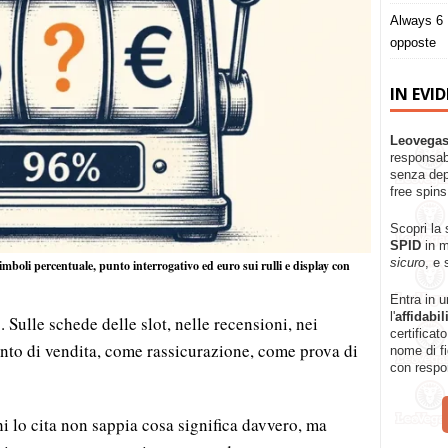
Always 6 
opposte
IN EVI
Leovegas
responsabi
senza dep
free spins
Scopri la 
SPID
in m
sicuro
, e
simboli percentuale, punto interrogativo ed euro sui rulli e display con
Entra in 
l'
affidabil
. Sulle schede delle slot, nelle recensioni, nei
certifica
to di vendita, come rassicurazione, come prova di
nome di f
con respon
i lo cita non sappia cosa significa davvero, ma