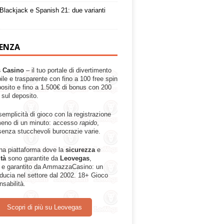
Blackjack e Spanish 21: due varianti
DENZA
 Casino
– il tuo portale di divertimento
le e trasparente con fino a 100 free spin
osito e fino a 1.500€ di bonus con 200
 sul deposito.
semplicità di gioco con la registrazione
eno di un minuto: accesso
rapido
,
 senza stucchevoli burocrazie varie.
una piattaforma dove la
sicurezza
e
ità
sono garantite da
Leovegas
,
to e garantito da AmmazzaCasino: un
iducia nel settore dal 2002. 18+ Gioco
sabilità.
Scopri di più su Leovegas