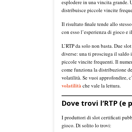
esplodere in una vincita grande. U
distribuisce piccole vincite freque
Il risultato finale tende allo ste
con esso l’esperienza di gioco e il
L’RTP da solo non basta. Due slo
diverse: una ti prosciuga il saldo i
piccole vincite frequenti. Il numer
come funziona la distribuzione de
volatilità. Se vuoi approfondire, 
volatilità
che vale la lettura.
Dove trovi l’RTP (e 
I produttori di slot certificati p
gioco. Di solito lo trovi: