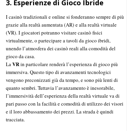
3.
Esperienze di Gioco Ibride
I casinò tradizionali e online si fonderanno sempre di più
grazie alla realtà aumentata (AR) e alla realtà virtuale
(VR). I giocatori potranno visitare casinò fisici
virtualmente, o partecipare a tavoli da gioco ibridi,
unendo l’atmosfera dei casinò reali alla comodità del
gioco da casa.
VR
La
in particolare renderà l’esperienza di gioco più
immersiva. Questo tipo di avanzamenti tecnologici
vengono preconizzati già da tempo, e sono più lenti di
quanto sembri. Tuttavia l’avanzamento è inesorabile,
l’immersività dell’esperienza della realtà virtuale va di
pari passo con la facilità e comodità di utilizzo dei visori
e il loro abbassamento dei prezzi. La strada è quindi
tracciata.