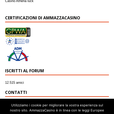
Casino Athena luck
RABONA CASINÒ È AFFIDABILE O È SCAM?
CERTIFICAZIONI DI AMMAZZACASINO
Winnita casinò
Richiesta prelievo
wild tornado paga?
Informazioni su Playzilla
ISCRITTI AL FORUM
12.515 amici
CONTATTI
info@ammazzacasino.com
Utilizziamo i cookie per migliorare la vostra esperienza sul
nostro sito. AmmazzaCasino è in linea con le leggi Europee