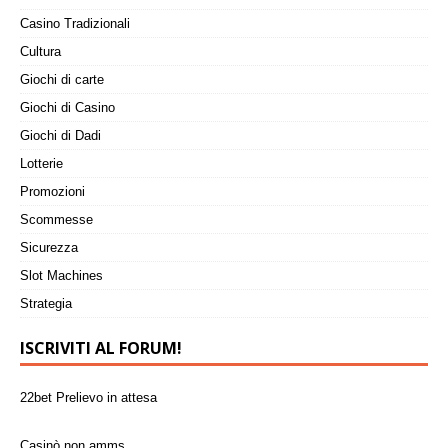
Casino Tradizionali
Cultura
Giochi di carte
Giochi di Casino
Giochi di Dadi
Lotterie
Promozioni
Scommesse
Sicurezza
Slot Machines
Strategia
ISCRIVITI AL FORUM!
22bet Prelievo in attesa
Casinò non amms