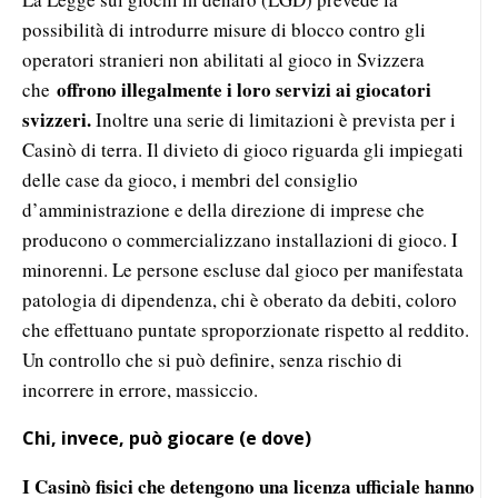
possibilità di introdurre misure di blocco contro gli
operatori stranieri non abilitati al gioco in Svizzera
offrono illegalmente i loro servizi ai giocatori
che
svizzeri.
Inoltre una serie di limitazioni è prevista per i
Casinò di terra. Il divieto di gioco riguarda gli impiegati
delle case da gioco, i membri del consiglio
d’amministrazione e della direzione di imprese che
producono o commercializzano installazioni di gioco. I
minorenni. Le persone escluse dal gioco per manifestata
patologia di dipendenza, chi è oberato da debiti, coloro
che effettuano puntate sproporzionate rispetto al reddito.
Un controllo che si può definire, senza rischio di
incorrere in errore, massiccio.
Chi, invece, può giocare (e dove)
I Casinò fisici che detengono una licenza ufficiale hanno