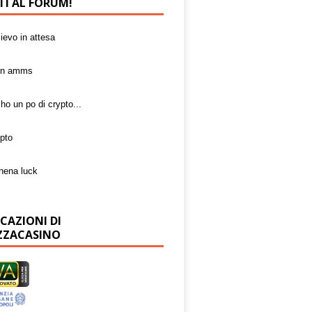
ITI AL FORUM!
ievo in attesa
on amms
ho un po di crypto...
ipto
hena luck
CASINÒ È AFFIDABILE O È SCAM?
ICAZIONI DI
ZACASINO
asinò
prelievo
ado paga?