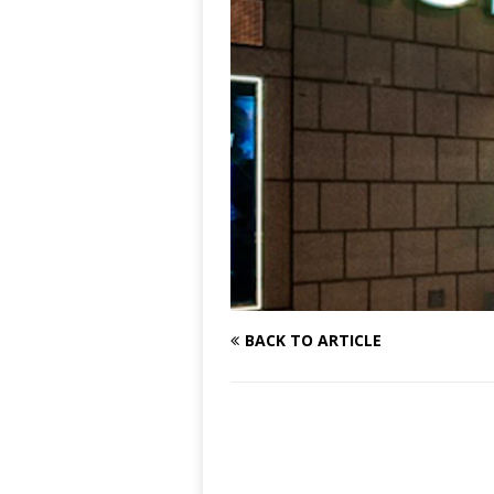
BACK TO ARTICLE