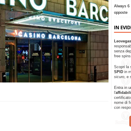
Always 6 
opposte
IN EVI
Leovegas
responsabi
senza dep
free spins
Scopri la 
SPID
in m
sicuro
, e
Entra in 
l'
affidabil
certifica
nome di f
con respon