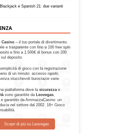
Blackjack e Spanish 21: due varianti
DENZA
 Casino
– il tuo portale di divertimento
le e trasparente con fino a 100 free spin
osito e fino a 1.500€ di bonus con 200
 sul deposito.
semplicità di gioco con la registrazione
eno di un minuto: accesso
rapido
,
 senza stucchevoli burocrazie varie.
una piattaforma dove la
sicurezza
e
ità
sono garantite da
Leovegas
,
to e garantito da AmmazzaCasino: un
iducia nel settore dal 2002. 18+ Gioco
sabilità.
Scopri di più su Leovegas