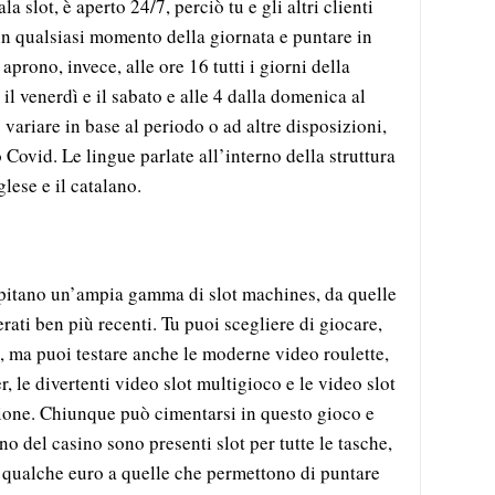
la slot, è aperto 24/7, perciò tu e gli altri clienti
in qualsiasi momento della giornata e puntare in
aprono, invece, alle ore 16 tutti i giorni della
il venerdì e il sabato e alle 4 dalla domenica al
 variare in base al periodo o ad altre disposizioni,
Covid. Le lingue parlate all’interno della struttura
glese e il catalano.
spitano un’ampia gamma di slot machines, da quelle
rati ben più recenti. Tu puoi scegliere di giocare,
lli, ma puoi testare anche le moderne video roulette,
, le divertenti video slot multigioco e le video slot
ione. Chiunque può cimentarsi in questo gioco e
rno del casino sono presenti slot per tutte le tasche,
e qualche euro a quelle che permettono di puntare