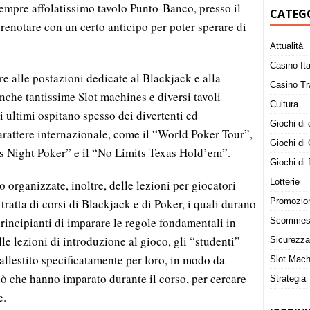
empre affolatissimo tavolo Punto-Banco, presso il
CATEG
renotare con un certo anticipo per poter sperare di
Attualità
Casino Ita
re alle postazioni dedicate al Blackjack e alla
Casino Tra
anche tantissime Slot machines e diversi tavoli
Cultura
i ultimi ospitano spesso dei divertenti ed
Giochi di 
arattere internazionale, come il “World Poker Tour”,
Giochi di
s Night Poker” e il “No Limits Texas Hold’em”.
Giochi di 
Lotterie
 organizzate, inoltre, delle lezioni per giocatori
 tratta di corsi di Blackjack e di Poker, i quali durano
Promozio
principianti di imparare le regole fondamentali in
Scommes
le lezioni di introduzione al gioco, gli “studenti”
Sicurezz
llestito specificatamente per loro, in modo da
Slot Mach
ò che hanno imparato durante il corso, per cercare
Strategia
e.