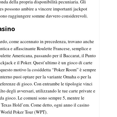
nda della propria disponibilità pecuniaria. Gli
nes possono ambire a vincere importanti jackpot
ossono raggiungere somme davvero considerevoli.
casino
zardo, come accennato in precedenza, trovano anche
’antica e affascinante Roulette Francese, semplice e
ulette Americana, passando per il Baccarat, il Punto
ckjack e il Poker. Quest’ultimo è un gioco di carte
er questo motivo la cosiddetta “Poker Room” è sempre
interno puoi optare per la variante Omaha o per la
referenze di gioco. Con entrambe le tipologie vinci
to degli avversari, utilizzando le tue carte private e
 da gioco. Le comuni sono sempre 5, mentre le
l Texas Hold’em. Come detto, ogni anno il casino
re World Poker Tour (WPT).