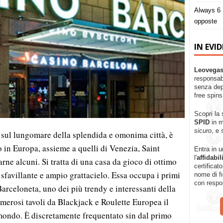
Always 6 
opposte
IN EVI
Leovegas
responsabi
senza dep
free spins
Scopri la 
SPID
in m
sicuro
, e
o sul lungomare della splendida e omonima città, è
o in Europa, assieme a quelli di Venezia, Saint
Entra in 
l'
affidabil
arne alcuni. Si tratta di una casa da gioco di ottimo
certifica
o sfavillante e ampio grattacielo. Essa occupa i primi
nome di f
con respon
Barceloneta, uno dei più trendy e interessanti della
merosi tavoli da Blackjack e Roulette Europea il
l mondo. È discretamente frequentato sin dal primo