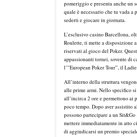
pomeriggio e presenta anche un s
quale è necessario che tu vada a p
sederti e giocare in giornata.
L’esclusivo casino Barcellona, olt
Roulette, ti mette a disposizione 
riservati al gioco del Poker. Quest
appassionanti tornei, sovente di c
l’”European Poker Tour”, il Ladie
All’interno della struttura vengono
alle prime armi. Nello specifico si
all’incirca 2 ore e permettono ai 
poco tempo. Dopo aver assistito al
possono partecipare a un Sit&Go a
mettere immediatamente in atto ci
di aggiudicarsi un premio special