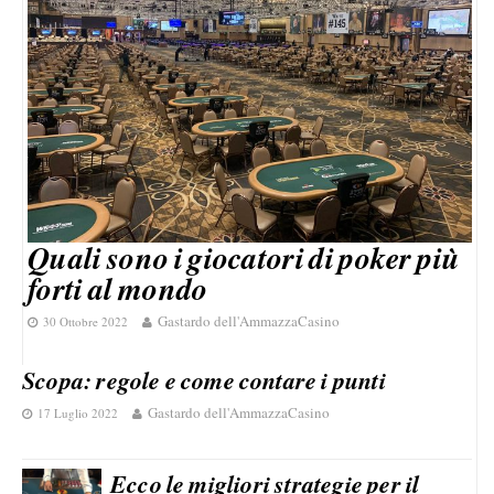
Quali sono i giocatori di poker più
forti al mondo
Gastardo dell'AmmazzaCasino
30 Ottobre 2022
Scopa: regole e come contare i punti
Gastardo dell'AmmazzaCasino
17 Luglio 2022
Ecco le migliori strategie per il