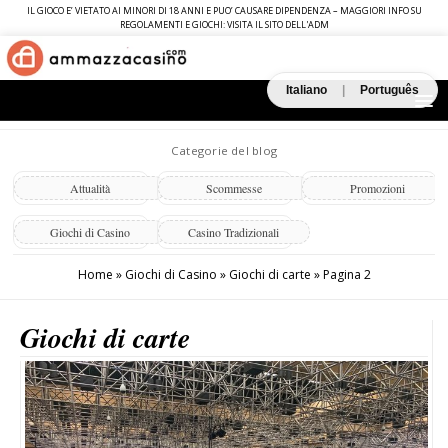
IL GIOCO E’ VIETATO AI MINORI DI 18 ANNI E PUO’ CAUSARE DIPENDENZA – MAGGIORI INFO SU
REGOLAMENTI E GIOCHI: VISITA IL SITO DELL'ADM
Italiano
|
Português
Categorie del blog
Attualità
Scommesse
Promozioni
Giochi di Casino
Casino Tradizionali
Home
»
Giochi di Casino
»
Giochi di carte
»
Pagina 2
Giochi di carte