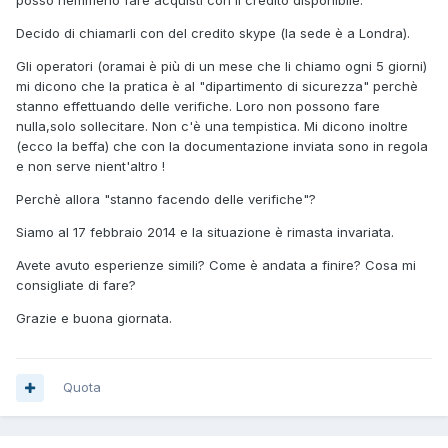
posso nemmeno fare acquisti con il credito disponibile.
Decido di chiamarli con del credito skype (la sede è a Londra).
Gli operatori (oramai è più di un mese che li chiamo ogni 5 giorni)
mi dicono che la pratica è al "dipartimento di sicurezza" perchè
stanno effettuando delle verifiche. Loro non possono fare
nulla,solo sollecitare. Non c'è una tempistica. Mi dicono inoltre
(ecco la beffa) che con la documentazione inviata sono in regola
e non serve nient'altro !
Perchè allora "stanno facendo delle verifiche"?
Siamo al 17 febbraio 2014 e la situazione è rimasta invariata.
Avete avuto esperienze simili? Come è andata a finire? Cosa mi
consigliate di fare?
Grazie e buona giornata.
Quota