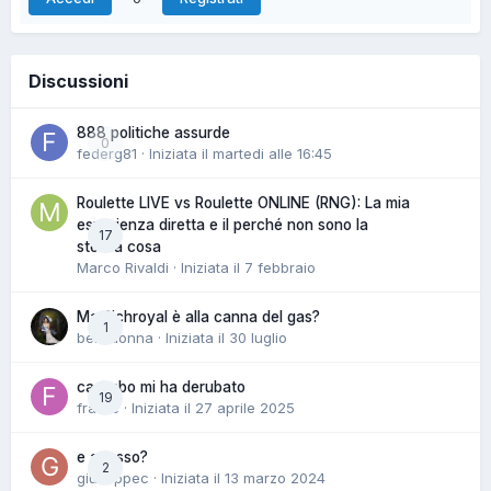
Discussioni
888 politiche assurde
0
federg81
· Iniziata il
martedi alle 16:45
Roulette LIVE vs Roulette ONLINE (RNG): La mia
esperienza diretta e il perché non sono la
17
stessa cosa
Marco Rivaldi
· Iniziata il
7 febbraio
Ma Richroyal è alla canna del gas?
1
belladonna
· Iniziata il
30 luglio
cazimbo mi ha derubato
19
fraore
· Iniziata il
27 aprile 2025
e adesso?
2
giuseppec
· Iniziata il
13 marzo 2024