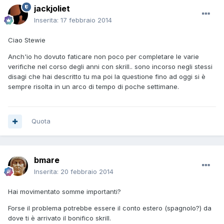
jackjoliet
Inserita:
17 febbraio 2014
Ciao Stewie
Anch'io ho dovuto faticare non poco per completare le varie
verifiche nel corso degli anni con skrill.. sono incorso negli stessi
disagi che hai descritto tu ma poi la questione fino ad oggi si è
sempre risolta in un arco di tempo di poche settimane.
Quota
bmare
Inserita:
20 febbraio 2014
Hai movimentato somme importanti?
Forse il problema potrebbe essere il conto estero (spagnolo?) da
dove ti è arrivato il bonifico skrill.