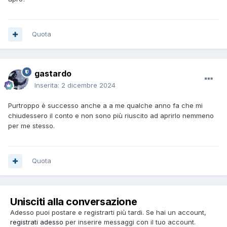
Quota
gastardo
Inserita:
2 dicembre 2024
Purtroppo è successo anche a a me qualche anno fa che mi
chiudessero il conto e non sono più riuscito ad aprirlo nemmeno
per me stesso.
Quota
Unisciti alla conversazione
Adesso puoi postare e registrarti più tardi. Se hai un account,
registrati adesso
per inserire messaggi con il tuo account.