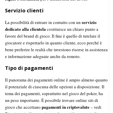
Servizio clienti
servizio
La possibilità di entrare in contatto con un
dedicato alla clientela
costituisce un chiaro punto a
favore del brand di gioco. Il fine è quello di tutelare il
giocatore e rispettarlo in quanto cliente, ecco perché è
bene preferire le realtà che investono risorse in assistenza
e informazione adeguate anche da remoto.
Tipo di pagamenti
Il panorama dei pagamenti online è ampio almeno quanto
il potenziale di ciascuna delle opzioni a disposizione. Il
tema dei pagamenti, soprattutto nel gioco del poker, ha
un peso importante. È possibile trovare online siti di
pagamenti in criptovalute
gioco che accettano
– vedi