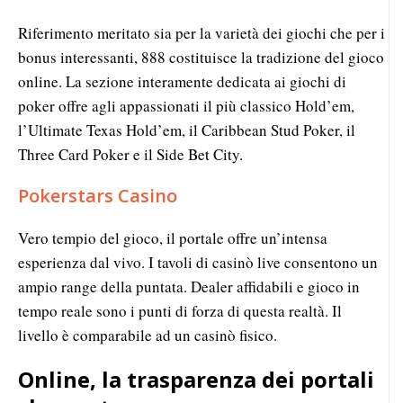
Riferimento meritato sia per la varietà dei giochi che per i
bonus interessanti, 888 costituisce la tradizione del gioco
online. La sezione interamente dedicata ai giochi di
poker offre agli appassionati il più classico Hold’em,
l’Ultimate Texas Hold’em, il Caribbean Stud Poker, il
Three Card Poker e il Side Bet City.
Pokerstars Casino
Vero tempio del gioco, il portale offre un’intensa
esperienza dal vivo. I tavoli di casinò live consentono un
ampio range della puntata. Dealer affidabili e gioco in
tempo reale sono i punti di forza di questa realtà. Il
livello è comparabile ad un casinò fisico.
Online, la trasparenza dei portali