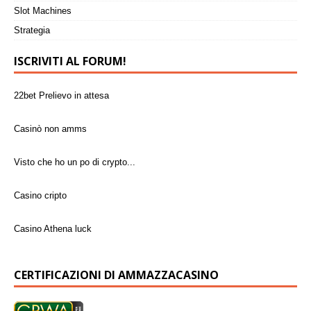
Slot Machines
Strategia
ISCRIVITI AL FORUM!
22bet Prelievo in attesa
Casinò non amms
Visto che ho un po di crypto...
Casino cripto
Casino Athena luck
RABONA CASINÒ È AFFIDABILE O È SCAM?
CERTIFICAZIONI DI AMMAZZACASINO
Winnita casinò