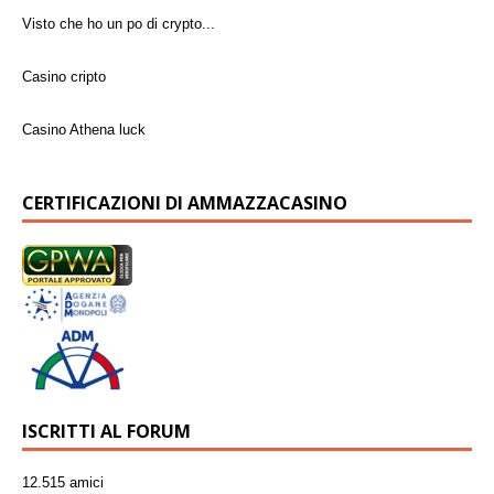
Visto che ho un po di crypto...
Casino cripto
Casino Athena luck
RABONA CASINÒ È AFFIDABILE O È SCAM?
CERTIFICAZIONI DI AMMAZZACASINO
Winnita casinò
Richiesta prelievo
wild tornado paga?
Informazioni su Playzilla
ISCRITTI AL FORUM
12.515 amici