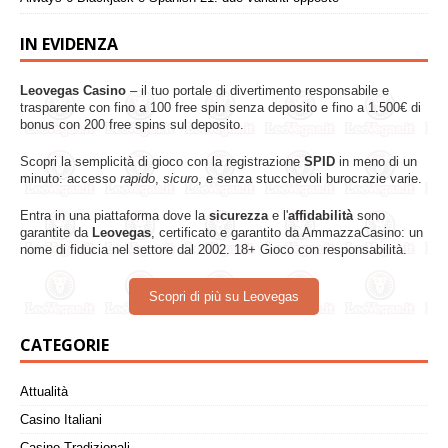
IN EVIDENZA
Leovegas Casino
– il tuo portale di divertimento responsabile e
trasparente con fino a 100 free spin senza deposito e fino a 1.500€ di
bonus con 200 free spins sul deposito.
Scopri la semplicità di gioco con la registrazione
SPID
in meno di un
minuto: accesso
rapido
,
sicuro
, e senza stucchevoli burocrazie varie.
Entra in una piattaforma dove la
sicurezza
e l'
affidabilità
sono
garantite da
Leovegas
, certificato e garantito da AmmazzaCasino: un
nome di fiducia nel settore dal 2002. 18+ Gioco con responsabilità.
Scopri di più su Leovegas
CATEGORIE
Attualità
Casino Italiani
Casino Tradizionali