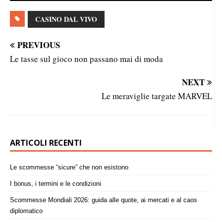
CASINO DAL VIVO
PREVIOUS
Le tasse sul gioco non passano mai di moda
NEXT
Le meraviglie targate MARVEL
ARTICOLI RECENTI
Le scommesse “sicure” che non esistono
I bonus, i termini e le condizioni
Scommesse Mondiali 2026: guida alle quote, ai mercati e al caos
diplomatico