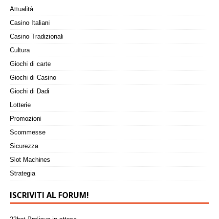
Attualità
Casino Italiani
Casino Tradizionali
Cultura
Giochi di carte
Giochi di Casino
Giochi di Dadi
Lotterie
Promozioni
Scommesse
Sicurezza
Slot Machines
Strategia
ISCRIVITI AL FORUM!