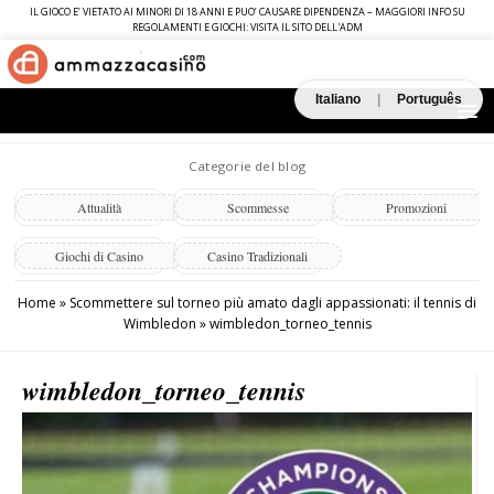
IL GIOCO E’ VIETATO AI MINORI DI 18 ANNI E PUO’ CAUSARE DIPENDENZA – MAGGIORI INFO SU
REGOLAMENTI E GIOCHI: VISITA IL SITO DELL'ADM
Italiano
|
Português
Categorie del blog
Attualità
Scommesse
Promozioni
Giochi di Casino
Casino Tradizionali
Home
»
Scommettere sul torneo più amato dagli appassionati: il tennis di
Wimbledon
»
wimbledon_torneo_tennis
wimbledon_torneo_tennis