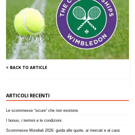
BACK TO ARTICLE
ARTICOLI RECENTI
Le scommesse “sicure” che non esistono
I bonus, i termini e le condizioni
Scommesse Mondiali 2026: guida alle quote, ai mercati e al caos