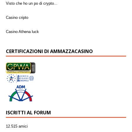
Visto che ho un po di crypto...
Casino cripto
Casino Athena luck
RABONA CASINÒ È AFFIDABILE O È SCAM?
CERTIFICAZIONI DI AMMAZZACASINO
Winnita casinò
Richiesta prelievo
wild tornado paga?
Informazioni su Playzilla
ISCRITTI AL FORUM
12.515 amici