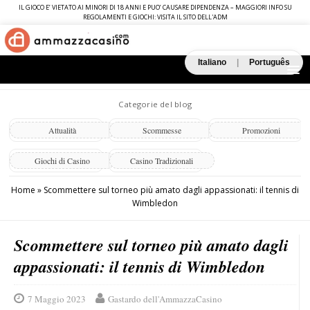
IL GIOCO E’ VIETATO AI MINORI DI 18 ANNI E PUO’ CAUSARE DIPENDENZA – MAGGIORI INFO SU
REGOLAMENTI E GIOCHI: VISITA IL SITO DELL'ADM
Italiano
|
Português
Categorie del blog
Attualità
Scommesse
Promozioni
Giochi di Casino
Casino Tradizionali
Home
»
Scommettere sul torneo più amato dagli appassionati: il tennis di
Wimbledon
Scommettere sul torneo più amato dagli
appassionati: il tennis di Wimbledon
7 Maggio 2023
Gastardo dell'AmmazzaCasino