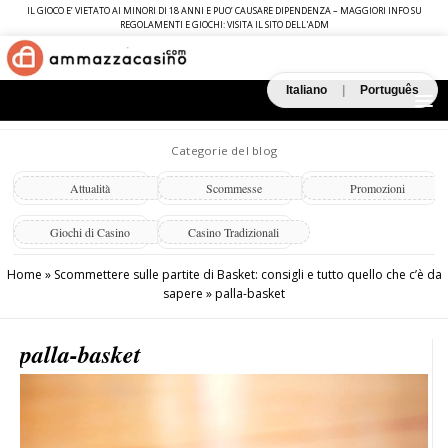
IL GIOCO E’ VIETATO AI MINORI DI 18 ANNI E PUO’ CAUSARE DIPENDENZA – MAGGIORI INFO SU
REGOLAMENTI E GIOCHI: VISITA IL SITO DELL'ADM
Italiano
|
Português
Categorie del blog
Attualità
Scommesse
Promozioni
Giochi di Casino
Casino Tradizionali
Home
»
Scommettere sulle partite di Basket: consigli e tutto quello che c’è da
sapere
»
palla-basket
palla-basket