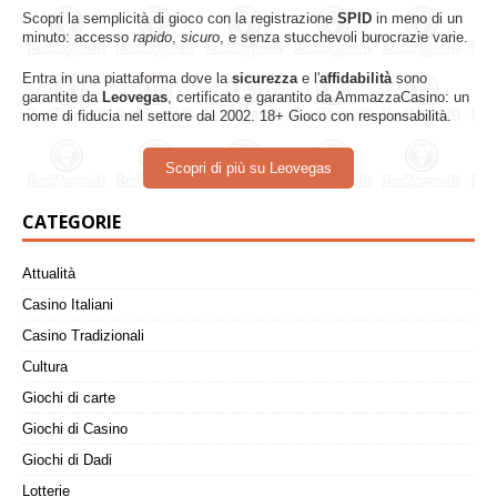
Scopri la semplicità di gioco con la registrazione
SPID
in meno di un
minuto: accesso
rapido
,
sicuro
, e senza stucchevoli burocrazie varie.
Entra in una piattaforma dove la
sicurezza
e l'
affidabilità
sono
garantite da
Leovegas
, certificato e garantito da AmmazzaCasino: un
nome di fiducia nel settore dal 2002. 18+ Gioco con responsabilità.
Scopri di più su Leovegas
CATEGORIE
Attualità
Casino Italiani
Casino Tradizionali
Cultura
Giochi di carte
Giochi di Casino
Giochi di Dadi
Lotterie