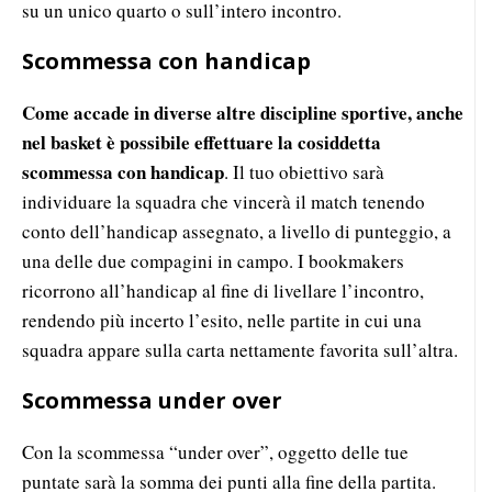
su un unico quarto o sull’intero incontro.
Scommessa con handicap
Come accade in diverse altre discipline sportive, anche
nel basket è possibile effettuare la cosiddetta
scommessa con handicap
. Il tuo obiettivo sarà
individuare la squadra che vincerà il match tenendo
conto dell’handicap assegnato, a livello di punteggio, a
una delle due compagini in campo. I bookmakers
ricorrono all’handicap al fine di livellare l’incontro,
rendendo più incerto l’esito, nelle partite in cui una
squadra appare sulla carta nettamente favorita sull’altra.
Scommessa under over
Con la scommessa “under over”, oggetto delle tue
puntate sarà la somma dei punti alla fine della partita.