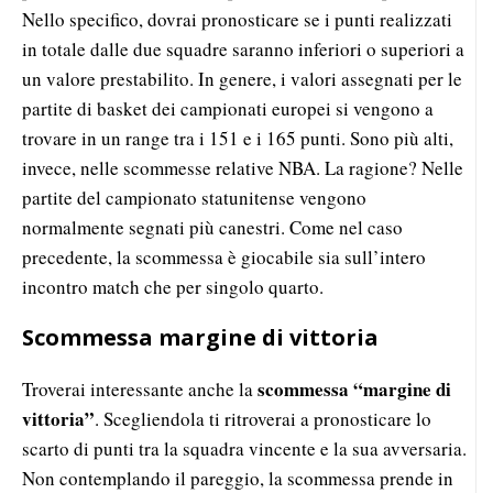
Nello specifico, dovrai pronosticare se i punti realizzati
in totale dalle due squadre saranno inferiori o superiori a
un valore prestabilito. In genere, i valori assegnati per le
partite di basket dei campionati europei si vengono a
trovare in un range tra i 151 e i 165 punti. Sono più alti,
invece, nelle scommesse relative NBA. La ragione? Nelle
partite del campionato statunitense vengono
normalmente segnati più canestri. Come nel caso
precedente, la scommessa è giocabile sia sull’intero
incontro match che per singolo quarto.
Scommessa margine di vittoria
scommessa “margine di
Troverai interessante anche la
vittoria”
. Scegliendola ti ritroverai a pronosticare lo
scarto di punti tra la squadra vincente e la sua avversaria.
Non contemplando il pareggio, la scommessa prende in