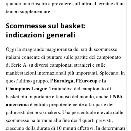
quando una riuscirà a prevalere sull’altra al termine di un
tempo supplementare.
Scommesse sul basket:
indicazioni generali
Oggi la stragrande maggioranza dei siti di scommesse
italiani consente di puntare sulle partite del campionato
di Serie A, su diversi campionati stranieri e sulle
manifestazioni internazionali più importanti. Spiccano, in
l’Eurolega, l’Eurocup e la
quest’ultimo gruppo,
Champions League
. Trattandosi del campionato di
NBA
basket più importante e famoso del mondo, anche l’
americana
è entrata prepotentemente a far parte dei
palinsesti dei bookmakers. Una percentuale elevata dalle
scommesse ha termine alla fine dei 4 quarti previsti,
ciascuno della durata di 10 minuti effettivi. In determinati