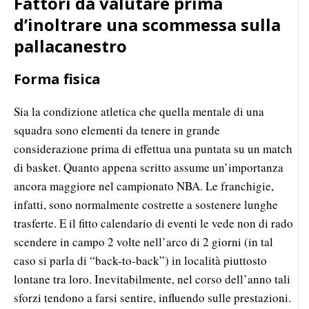
Fattori da valutare prima
d’inoltrare una scommessa sulla
pallacanestro
Forma fisica
Sia la condizione atletica che quella mentale di una
squadra sono elementi da tenere in grande
considerazione prima di effettua una puntata su un match
di basket. Quanto appena scritto assume un’importanza
ancora maggiore nel campionato NBA. Le franchigie,
infatti, sono normalmente costrette a sostenere lunghe
trasferte. E il fitto calendario di eventi le vede non di rado
scendere in campo 2 volte nell’arco di 2 giorni (in tal
caso si parla di “back-to-back”) in località piuttosto
lontane tra loro. Inevitabilmente, nel corso dell’anno tali
sforzi tendono a farsi sentire, influendo sulle prestazioni.