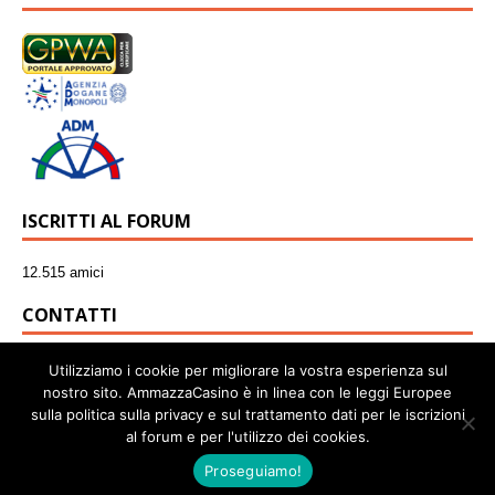
Winnita casinò
Richiesta prelievo
wild tornado paga?
Informazioni su Playzilla
ISCRITTI AL FORUM
12.515 amici
CONTATTI
info@ammazzacasino.com
Utilizziamo i cookie per migliorare la vostra esperienza sul
nostro sito. AmmazzaCasino è in linea con le leggi Europee
sulla politica sulla privacy e sul trattamento dati per le iscrizioni
al forum e per l'utilizzo dei cookies.
AmmazzaCasino e' un marchio registrato in Europa. Si propone come guida
informativa e non accetta alcun pagamento dai giocatori. Design e Contenuti protetti
Proseguiamo!
da Copyright 2003 - 2027