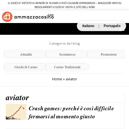
IL GIOCO E’ VIETATO AI MINORI DI 18 ANNI E PUO’ CAUSARE DIPENDENZA – MAGGIORI INFO SU
REGOLAMENTI E GIOCHI: VISITA IL SITO DELL'ADM
Italiano
|
Português
Categorie del blog
Attualità
Scommesse
Promozioni
Giochi di Casino
Casino Tradizionali
Home
»
aviator
aviator
Crash games: perché è così difficile
fermarsi al momento giusto