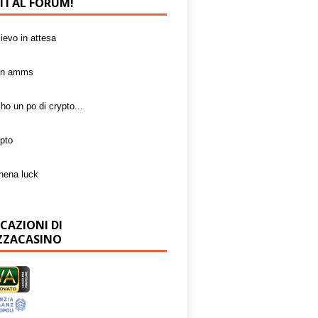
ITI AL FORUM!
ievo in attesa
on amms
ho un po di crypto...
ipto
hena luck
CASINÒ È AFFIDABILE O È SCAM?
ICAZIONI DI
ZACASINO
asinò
prelievo
ado paga?