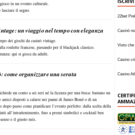
ISCRIV
 gioco in un evento culturale.
lasciare il segno.
22bet Prel
intage: un viaggio nel tempo con eleganza
Casinò n
mpo dei giochi da casinò vintage.
Visto che 
alla roulette francese, passando per il blackjack classico.
stanza: qui si gioca da adulti.
Casino cr
: come organizzare una serata
Casino At
RABONA 
hiede un conto a sei zeri né la licenza per una bisca: bastano un
CERTIF
e amici disposti a calarsi nei panni di James Bond o di un
AMMAZ
Winnita c
o dopo passo come pianificare l’evento perfetto: dalla scelta della
datti all’intrattenimento, fino a premi simbolici e cocktail ben
Richiesta 
nsenso e il giusto mix.
wild torn