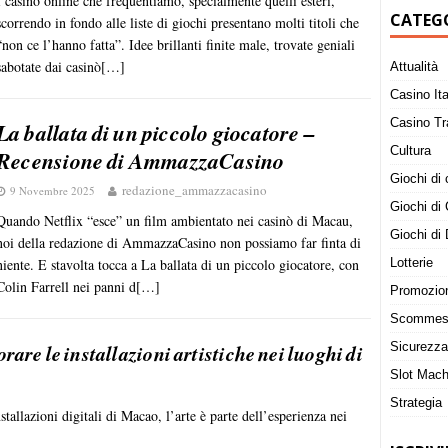
I casinò online che frequentiamo, specialmente quelli esteri,
CATEG
scorrendo in fondo alle liste di giochi presentano molti titoli che
“non ce l’hanno fatta”. Idee brillanti finite male, trovate geniali
sabotate dai casinò[…]
Attualità
Casino Ita
Casino Tra
La ballata di un piccolo giocatore –
Cultura
Recensione di AmmazzaCasino
Giochi di 
redazione_ammazzacasino
9 Novembre 2025
Giochi di
Quando Netflix “esce” un film ambientato nei casinò di Macau,
Giochi di 
noi della redazione di AmmazzaCasino non possiamo far finta di
Lotterie
niente. E stavolta tocca a La ballata di un piccolo giocatore, con
Colin Farrell nei panni d[…]
Promozio
Scommes
Sicurezz
rare le installazioni artistiche nei luoghi di
Slot Mach
Strategia
stallazioni digitali di Macao, l’arte è parte dell’esperienza nei