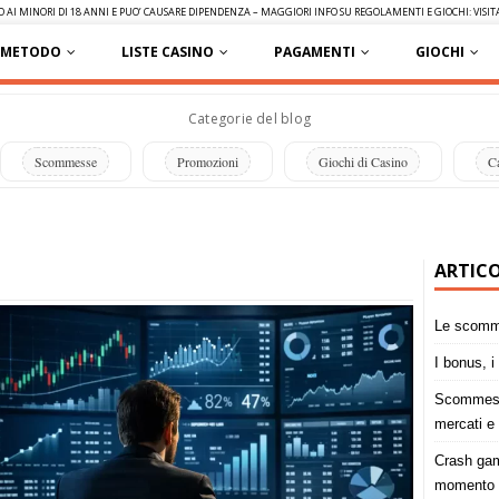
TO AI MINORI DI 18 ANNI E PUO’ CAUSARE DIPENDENZA – MAGGIORI INFO SU REGOLAMENTI E GIOCHI: VISIT
METODO
LISTE CASINO
PAGAMENTI
GIOCHI
Categorie del blog
Scommesse
Promozioni
Giochi di Casino
Ca
ARTICO
Le scomme
I bonus, i
Scommesse
mercati e
Crash game
momento 