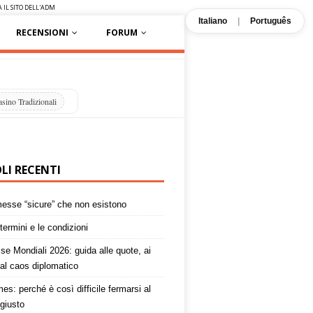
A IL SITO DELL'ADM
Italiano
|
Português
RECENSIONI
FORUM
sino Tradizionali
LI RECENTI
sse “sicure” che non esistono
 termini e le condizioni
 Mondiali 2026: guida alle quote, ai
 al caos diplomatico
s: perché è così difficile fermarsi al
giusto