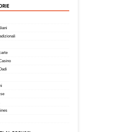
ORIE
liani
dizionali
carte
 Casino
Dadi
ni
se
a
ines