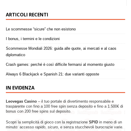
ARTICOLI RECENTI
Le scommesse “sicure” che non esistono
I bonus, i termini e le condizioni
Scommesse Mondiali 2026: guida alle quote, ai mercati e al caos
diplomatico
Crash games: perché è così difficile fermarsi al momento giusto
Always 6 Blackjack e Spanish 21: due varianti opposte
IN EVIDENZA
Leovegas Casino
– il tuo portale di divertimento responsabile e
trasparente con fino a 100 free spin senza deposito e fino a 1.500€ di
bonus con 200 free spins sul deposito.
Scopri la semplicità di gioco con la registrazione
SPID
in meno di un
minuto: accesso
rapido
,
sicuro
, e senza stucchevoli burocrazie varie.