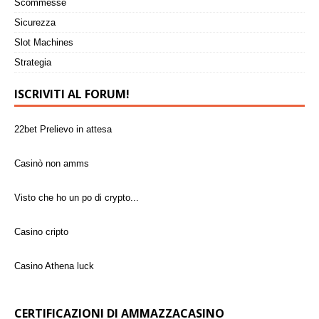
Scommesse
Sicurezza
Slot Machines
Strategia
ISCRIVITI AL FORUM!
22bet Prelievo in attesa
Casinò non amms
Visto che ho un po di crypto...
Casino cripto
Casino Athena luck
RABONA CASINÒ È AFFIDABILE O È SCAM?
CERTIFICAZIONI DI AMMAZZACASINO