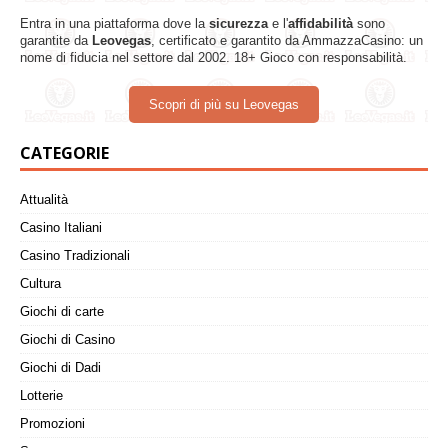
Entra in una piattaforma dove la
sicurezza
e l'
affidabilità
sono
garantite da
Leovegas
, certificato e garantito da AmmazzaCasino: un
nome di fiducia nel settore dal 2002. 18+ Gioco con responsabilità.
Scopri di più su Leovegas
CATEGORIE
Attualità
Casino Italiani
Casino Tradizionali
Cultura
Giochi di carte
Giochi di Casino
Giochi di Dadi
Lotterie
Promozioni