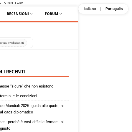
A IL SITO DELL'ADM
Italiano
|
Português
RECENSIONI
FORUM
sino Tradizionali
LI RECENTI
sse “sicure” che non esistono
 termini e le condizioni
 Mondiali 2026: guida alle quote, ai
 al caos diplomatico
s: perché è così difficile fermarsi al
giusto