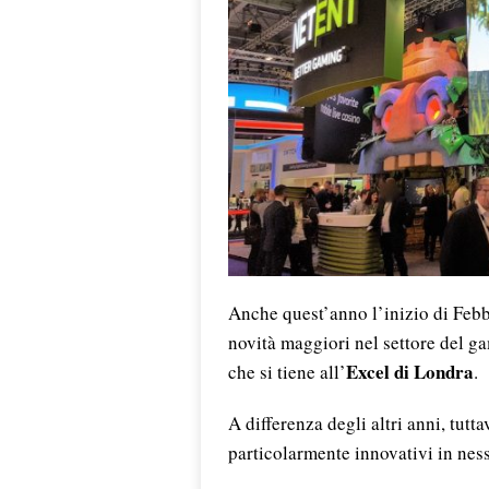
Anche quest’anno l’inizio di Febb
novità maggiori nel settore del g
Excel di Londra
che si tiene all’
.
A differenza degli altri anni, tutt
particolarmente innovativi in ness