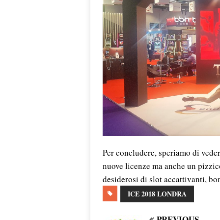
Per concludere, speriamo di veder
nuove licenze ma anche un pizzico
desiderosi di slot accattivanti, b
ICE 2018 LONDRA
PREVIOUS