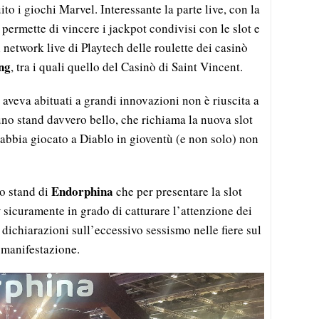
ito i giochi Marvel. Interessante la parte live, con la
permette di vincere i jackpot condivisi con le slot e
 network live di Playtech delle roulette dei casinò
ng
, tra i quali quello del Casinò di Saint Vincent.
i aveva abituati a grandi innovazioni non è riuscita a
uno stand davvero bello, che richiama la nuova slot
abbia giocato a Diablo in gioventù (e non solo) non
Endorphina
o stand di
che per presentare la slot
sicuramente in grado di catturare l’attenzione dei
 dichiarazioni sull’eccessivo sessismo nelle fiere sul
manifestazione.