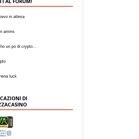
ITI AL FORUM!
ievo in attesa
on amms
ho un po di crypto...
ipto
hena luck
CASINÒ È AFFIDABILE O È SCAM?
ICAZIONI DI
ZACASINO
asinò
prelievo
ado paga?