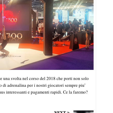
e una svolta nel corso del 2018 che porti non solo
 di adrenalina per i nostri giocatori sempre piu’
onus interessanti e pagamenti rapidi. Ce la faremo?
NEXT