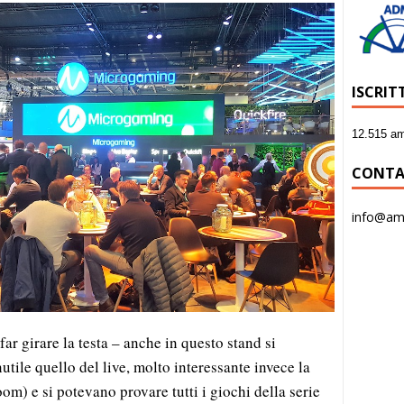
Informazio
ISCRIT
12.515 am
CONTA
info@am
far girare la testa – anche in questo stand si
tile quello del live, molto interessante invece la
om) e si potevano provare tutti i giochi della serie