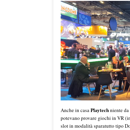
Playtech
Anche in casa
niente da 
potevano provare giochi in VR (inu
slot in modalità sparatutto tipo Do