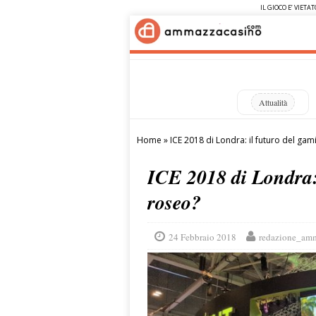
IL GIOCO E’ VIETA
Attualità
Home
»
ICE 2018 di Londra: il futuro del ga
ICE 2018 di Londra:
roseo?
24 Febbraio 2018
redazione_am