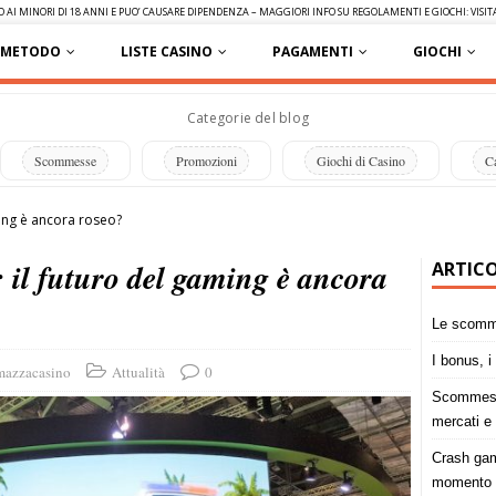
TO AI MINORI DI 18 ANNI E PUO’ CAUSARE DIPENDENZA – MAGGIORI INFO SU REGOLAMENTI E GIOCHI: VISIT
METODO
LISTE CASINO
PAGAMENTI
GIOCHI
Categorie del blog
Scommesse
Promozioni
Giochi di Casino
Ca
ming è ancora roseo?
 il futuro del gaming è ancora
ARTICO
Le scomme
I bonus, i
mazzacasino
Attualità
0
Scommesse
mercati e
Crash game
momento 