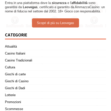
Entra in una piattaforma dove la
sicurezza
e l'
affidabilità
sono
garantite da
Leovegas
, certificato e garantito da AmmazzaCasino: un
nome di fiducia nel settore dal 2002. 18+ Gioco con responsabilità.
Scopri di più su Leovegas
CATEGORIE
Attualità
Casino Italiani
Casino Tradizionali
Cultura
Giochi di carte
Giochi di Casino
Giochi di Dadi
Lotterie
Promozioni
Scommesse