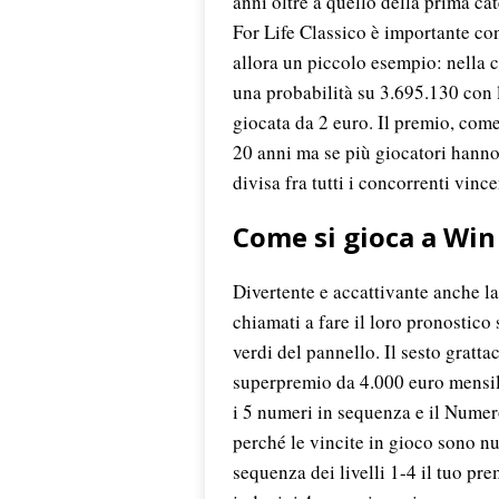
anni oltre a quello della prima ca
For Life Classico è importante con
allora un piccolo esempio: nella 
una probabilità su 3.695.130 con 
giocata da 2 euro. Il premio, come
20 anni ma se più giocatori hanno
divisa fra tutti i concorrenti vince
Come si gioca a Win 
Divertente e accattivante anche la
chiamati a fare il loro pronostic
verdi del pannello. Il sesto gratta
superpremio da 4.000 euro mensili
i 5 numeri in sequenza e il Numer
perché le vincite in gioco sono n
sequenza dei livelli 1-4 il tuo pr