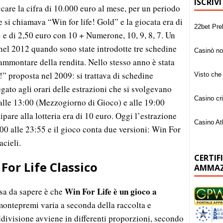
ISCRIV
care la cifra di 10.000 euro al mese, per un periodo
 si chiamava “Win for life! Gold” e la giocata era di
22bet Prel
3 e di 2,50 euro con 10 + Numerone, 10, 9, 8, 7. Un
nel 2012 quando sono state introdotte tre schedine
Casinò n
’ammontare della rendita. Nello stesso anno è stata
” proposta nel 2009: si trattava di schedine
Visto che 
gato agli orari delle estrazioni che si svolgevano
Casino cr
alle 13:00 (Mezzogiorno di Gioco) e alle 19:00
pare alla lotteria era di 10 euro. Oggi l’estrazione
Casino At
00 alle 23:55 e il gioco conta due versioni: Win For
acieli.
RABONA 
CERTIF
For Life Classico
AMMAZ
Winnita c
Win For Life è un gioco a
osa da sapere è che
Richiesta 
l montepremi varia a seconda della raccolta e
ivisione avviene in differenti proporzioni, secondo
wild torn