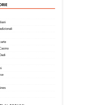
ORIE
liani
dizionali
carte
 Casino
Dadi
ni
se
a
ines