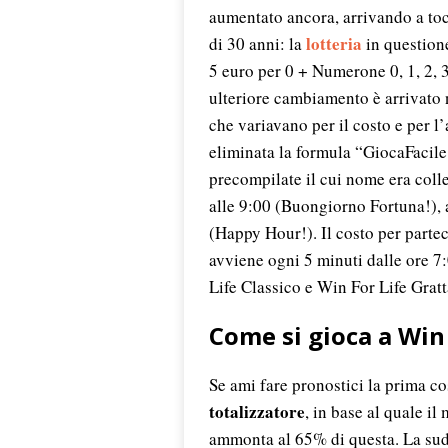
aumentato ancora, arrivando a toc
lotteria
di 30 anni: la
in questione
5 euro per 0 + Numerone 0, 1, 2, 
ulteriore cambiamento è arrivato 
che variavano per il costo e per l
eliminata la formula “GiocaFacile!
precompilate il cui nome era colle
alle 9:00 (Buongiorno Fortuna!), 
(Happy Hour!). Il costo per parteci
avviene ogni 5 minuti dalle ore 7:
Life Classico e Win For Life Gratt
Come si gioca a Win 
Se ami fare pronostici la prima c
totalizzatore
, in base al quale i
ammonta al 65% di questa. La sudd