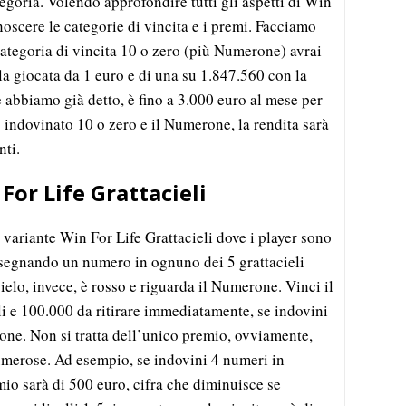
tegoria. Volendo approfondire tutti gli aspetti di Win
oscere le categorie di vincita e i premi. Facciamo
categoria di vincita 10 o zero (più Numerone) avrai
la giocata da 1 euro e di una su 1.847.560 con la
 abbiamo già detto, è fino a 3.000 euro al mese per
 indovinato 10 o zero e il Numerone, la rendita sarà
nti.
For Life Grattacieli
 variante Win For Life Grattacieli dove i player sono
o segnando un numero in ognuno dei 5 grattacieli
cielo, invece, è rosso e riguarda il Numerone. Vinci il
 e 100.000 da ritirare immediatamente, se indovini
one. Non si tratta dell’unico premio, ovviamente,
umerose. Ad esempio, se indovini 4 numeri in
emio sarà di 500 euro, cifra che diminuisce se