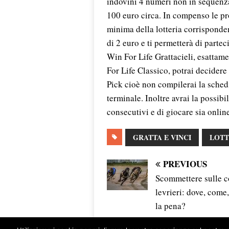
indovini 4 numeri non in sequenza p
100 euro circa. In compenso le pr
minima della lotteria corrispond
di 2 euro e ti permetterà di partec
Win For Life Grattacieli, esattam
For Life Classico, potrai decidere 
Pick cioè non compilerai la schedi
terminale. Inoltre avrai la possibi
consecutivi e di giocare sia onli
GRATTA E VINCI
LOTT
PREVIOUS
Scommettere sulle c
levrieri: dove, come
la pena?