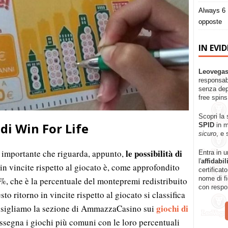
Always 6 
opposte
IN EVI
Leovegas
responsabi
senza dep
free spins
Scopri la 
di Win For Life
SPID
in m
sicuro
, e
le possibilità di
 importante che riguarda, appunto,
Entra in 
l'
affidabil
o in vincite rispetto al giocato è, come approfondito
certifica
nome di f
65%, che è la percentuale del montepremi redistribuito
con respon
to ritorno in vincite rispetto al giocato si classifica
giochi di
consigliamo la sezione di AmmazzaCasino sui
ssegna i giochi più comuni con le loro percentuali