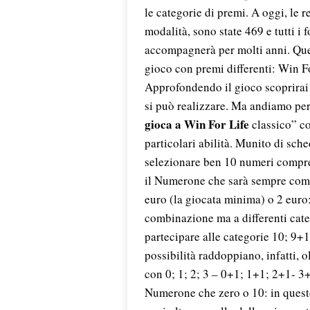
le categorie di premi. A oggi, le r
modalità, sono state 469 e tutti i f
accompagnerà per molti anni. Ques
gioco con premi differenti: Win Fo
Approfondendo il gioco scoprirai 
si può realizzare. Ma andiamo per
gioca a Win For Life
classico” co
particolari abilità. Munito di sch
selezionare ben 10 numeri compresi
il Numerone che sarà sempre compr
euro (la giocata minima) o 2 euro
combinazione ma a differenti cate
partecipare alle categorie 10; 9+1
possibilità raddoppiano, infatti, o
con 0; 1; 2; 3 – 0+1; 1+1; 2+1- 3+
Numerone che zero o 10: in questo