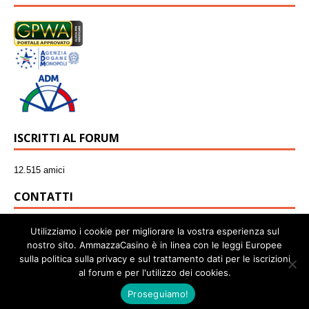
Winnita casinò
Richiesta prelievo
wild tornado paga?
Informazioni su Playzilla
ISCRITTI AL FORUM
12.515 amici
CONTATTI
info@ammazzacasino.com
Utilizziamo i cookie per migliorare la vostra esperienza sul
nostro sito. AmmazzaCasino è in linea con le leggi Europee
sulla politica sulla privacy e sul trattamento dati per le iscrizioni
al forum e per l'utilizzo dei cookies.
AmmazzaCasino e' un marchio registrato in Europa. Si propone come guida
informativa e non accetta alcun pagamento dai giocatori. Design e Contenuti protetti
Proseguiamo!
da Copyright 2003 - 2027