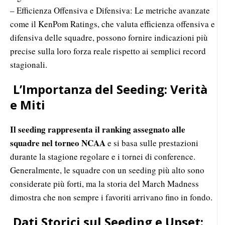
– Efficienza Offensiva e Difensiva: Le metriche avanzate
come il KenPom Ratings, che valuta efficienza offensiva e
difensiva delle squadre, possono fornire indicazioni più
precise sulla loro forza reale rispetto ai semplici record
stagionali.
L’Importanza del Seeding: Verità
e Miti
Il seeding rappresenta il ranking assegnato alle
squadre nel torneo NCAA
e si basa sulle prestazioni
durante la stagione regolare e i tornei di conference.
Generalmente, le squadre con un seeding più alto sono
considerate più forti, ma la storia del March Madness
dimostra che non sempre i favoriti arrivano fino in fondo.
Dati Storici sul Seeding e Upset: