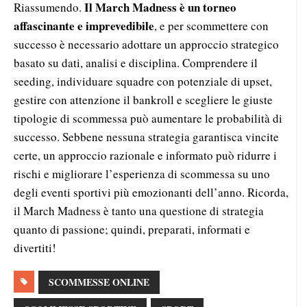
Il March Madness è un torneo
Riassumendo.
affascinante e imprevedibile
, e per scommettere con
successo è necessario adottare un approccio strategico
basato su dati, analisi e disciplina. Comprendere il
seeding, individuare squadre con potenziale di upset,
gestire con attenzione il bankroll e scegliere le giuste
tipologie di scommessa può aumentare le probabilità di
successo. Sebbene nessuna strategia garantisca vincite
certe, un approccio razionale e informato può ridurre i
rischi e migliorare l’esperienza di scommessa su uno
degli eventi sportivi più emozionanti dell’anno. Ricorda,
il March Madness è tanto una questione di strategia
quanto di passione; quindi, preparati, informati e
divertiti!
SCOMMESSE ONLINE