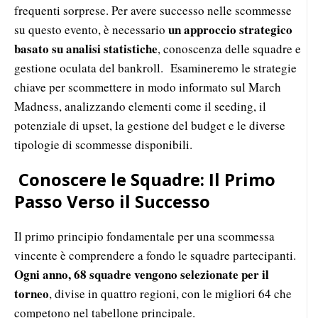
frequenti sorprese. Per avere successo nelle scommesse
un approccio strategico
su questo evento, è necessario
basato su analisi statistiche
, conoscenza delle squadre e
gestione oculata del bankroll. Esamineremo le strategie
chiave per scommettere in modo informato sul March
Madness, analizzando elementi come il seeding, il
potenziale di upset, la gestione del budget e le diverse
tipologie di scommesse disponibili.
Conoscere le Squadre: Il Primo
Passo Verso il Successo
Il primo principio fondamentale per una scommessa
vincente è comprendere a fondo le squadre partecipanti.
Ogni anno, 68 squadre vengono selezionate per il
torneo
, divise in quattro regioni, con le migliori 64 che
competono nel tabellone principale.