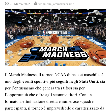
22 Marzo 2025
redazione_ammazzacasino
Il March Madness, il torneo NCAA di basket maschile, è
eventi sportivi più seguiti negli Stati Uniti
uno degli
, sia
per l’entusiasmo che genera tra i tifosi sia per
l’opportunità che offre agli scommettitori. Con un
formato a eliminazione diretta e numerose squadre
partecipanti, il torneo è imprevedibile e caratterizzato da