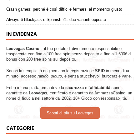
Crash games: perché è così difficile fermarsi al momento giusto
Always 6 Blackjack e Spanish 21: due varianti opposte
IN EVIDENZA
Leovegas Casino
– il tuo portale di divertimento responsabile e
trasparente con fino a 100 free spin senza deposito e fino a 1.500€ di
bonus con 200 free spins sul deposito.
Scopri la semplicità di gioco con la registrazione
SPID
in meno di un
minuto: accesso
rapido
,
sicuro
, e senza stucchevoli burocrazie varie.
Entra in una piattaforma dove la
sicurezza
e l'
affidabilità
sono
garantite da
Leovegas
, certificato e garantito da AmmazzaCasino: un
nome di fiducia nel settore dal 2002. 18+ Gioco con responsabilità.
Scopri di più su Leovegas
CATEGORIE