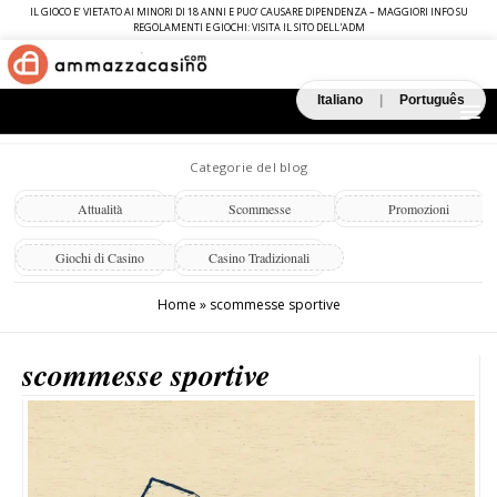
IL GIOCO E’ VIETATO AI MINORI DI 18 ANNI E PUO’ CAUSARE DIPENDENZA – MAGGIORI INFO SU
REGOLAMENTI E GIOCHI: VISITA IL SITO DELL'ADM
Italiano
|
Português
Categorie del blog
Attualità
Scommesse
Promozioni
Giochi di Casino
Casino Tradizionali
Home
»
scommesse sportive
scommesse sportive