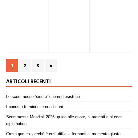
1
2
3
»
ARTICOLI RECENTI
Le scommesse “sicure” che non esistono
I bonus, i termini e le condizioni
Scommesse Mondiali 2026: guida alle quote, ai mercati e al caos
diplomatico
Crash games: perché è così difficile fermarsi al momento giusto