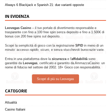
Always 6 Blackjack e Spanish 21: due varianti opposte
IN EVIDENZA
Leovegas Casino
– il tuo portale di divertimento responsabile e
trasparente con fino a 100 free spin senza deposito e fino a 1.500€ di
bonus con 200 free spins sul deposito.
Scopri la semplicità di gioco con la registrazione
SPID
in meno di un
minuto: accesso
rapido
,
sicuro
, e senza stucchevoli burocrazie varie.
Entra in una piattaforma dove la
sicurezza
e l'
affidabilità
sono
garantite da
Leovegas
, certificato e garantito da AmmazzaCasino: un
nome di fiducia nel settore dal 2002. 18+ Gioco con responsabilità.
Scopri di più su Leovegas
CATEGORIE
Attualità
Casino Italiani