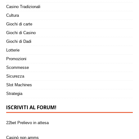
Casino Tradizionali
Cultura
Giochi di carte
Giochi di Casino
Giochi di Dadi
Lotterie
Promozioni
Scommesse
Sicurezza
Slot Machines
Strategia
ISCRIVITI AL FORUM!
22bet Prelievo in attesa
Casinò non amms