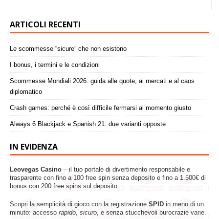
ARTICOLI RECENTI
Le scommesse “sicure” che non esistono
I bonus, i termini e le condizioni
Scommesse Mondiali 2026: guida alle quote, ai mercati e al caos
diplomatico
Crash games: perché è così difficile fermarsi al momento giusto
Always 6 Blackjack e Spanish 21: due varianti opposte
IN EVIDENZA
Leovegas Casino
– il tuo portale di divertimento responsabile e
trasparente con fino a 100 free spin senza deposito e fino a 1.500€ di
bonus con 200 free spins sul deposito.
Scopri la semplicità di gioco con la registrazione
SPID
in meno di un
minuto: accesso
rapido
,
sicuro
, e senza stucchevoli burocrazie varie.