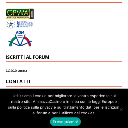
Winnita casinò
Richiesta prelievo
wild tornado paga?
Informazioni su Playzilla
ISCRITTI AL FORUM
12.515 amici
CONTATTI
info@ammazzacasino.com
Utilizziamo i cookie per migliorare la vostra esperienza sul
nostro sito. AmmazzaCasino è in linea con le leggi Europee
sulla politica sulla privacy e sul trattamento dati per le iscrizioni
al forum e per l'utilizzo dei cookies.
AmmazzaCasino e' un marchio registrato in Europa. Si propone come guida
informativa e non accetta alcun pagamento dai giocatori. Design e Contenuti protetti
Proseguiamo!
da Copyright 2003 - 2027