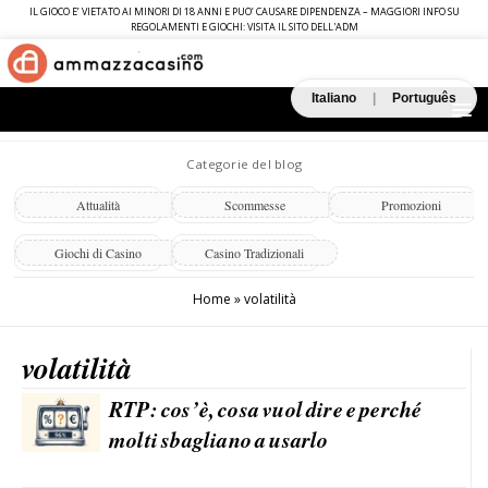
IL GIOCO E’ VIETATO AI MINORI DI 18 ANNI E PUO’ CAUSARE DIPENDENZA – MAGGIORI INFO SU
REGOLAMENTI E GIOCHI: VISITA IL SITO DELL'ADM
Italiano
|
Português
Categorie del blog
Attualità
Scommesse
Promozioni
Giochi di Casino
Casino Tradizionali
Home
»
volatilità
volatilità
RTP: cos’è, cosa vuol dire e perché
molti sbagliano a usarlo