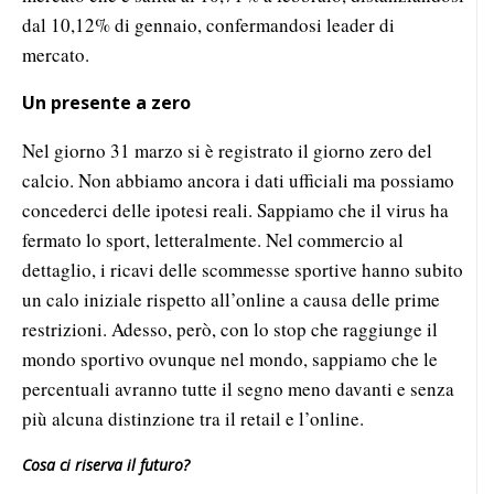
dal 10,12% di gennaio, confermandosi leader di
mercato.
Un presente a zero
Nel giorno 31 marzo si è registrato il giorno zero del
calcio. Non abbiamo ancora i dati ufficiali ma possiamo
concederci delle ipotesi reali. Sappiamo che il virus ha
fermato lo sport, letteralmente. Nel commercio al
dettaglio, i ricavi delle scommesse sportive hanno subito
un calo iniziale rispetto all’online a causa delle prime
restrizioni. Adesso, però, con lo stop che raggiunge il
mondo sportivo ovunque nel mondo, sappiamo che le
percentuali avranno tutte il segno meno davanti e senza
più alcuna distinzione tra il retail e l’online.
Cosa ci riserva il futuro?