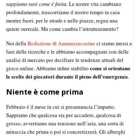
sappiamo tutti come è finita
. Le nostre vite cambiano
profondamente, trascorriamo il nostro tempo in casa
mentre fuori, per le strade e nelle piazze, regna una
quiete surreale. Ma come cambia l’intrattenimento?
Redazione di Ammazzacasino
Noi della
ci siamo messi a
fare delle ricerche e le abbiamo accompagnate con delle
analisi di mercato per decifrare le tendenze attuali del
come si orientano
gioco online. Abbiamo infine stabilito
le scelte dei giocatori durante il pieno dell’emergenza
.
Niente è come prima
Febbraio è il mese in cui si preannuncia l’impatto.
Sappiamo che qualcosa sta per accadere, qualcosa di
grosso, avvertiamo una tensione nell’aria, una sorta di
minaccia che prima o poi si concretizzerà. Gli alberghi