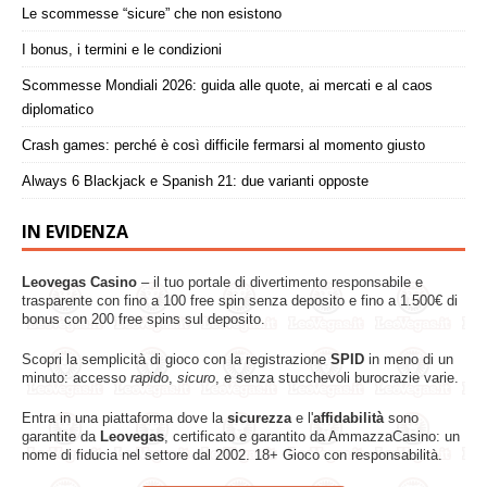
Le scommesse “sicure” che non esistono
I bonus, i termini e le condizioni
Scommesse Mondiali 2026: guida alle quote, ai mercati e al caos
diplomatico
Crash games: perché è così difficile fermarsi al momento giusto
Always 6 Blackjack e Spanish 21: due varianti opposte
IN EVIDENZA
Leovegas Casino
– il tuo portale di divertimento responsabile e
trasparente con fino a 100 free spin senza deposito e fino a 1.500€ di
bonus con 200 free spins sul deposito.
Scopri la semplicità di gioco con la registrazione
SPID
in meno di un
minuto: accesso
rapido
,
sicuro
, e senza stucchevoli burocrazie varie.
Entra in una piattaforma dove la
sicurezza
e l'
affidabilità
sono
garantite da
Leovegas
, certificato e garantito da AmmazzaCasino: un
nome di fiducia nel settore dal 2002. 18+ Gioco con responsabilità.