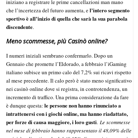
iniziano a registrare le prime cancellazioni man mano
l’intero segmento
che l’incertezza del futuro aumenta, e
sportivo è all’inizio di quella che sarà la sua parabola
discendente
.
Meno scommesse, più Casinò online?
I numeri iniziali sembrano confermarlo. Dopo un
Gennaio che promette l’Eldorado, a febbraio l’iGaming
italiano subisce un primo calo del 7,2% sui ricavi rispetto
al mese precedente. Il calo però è stato meno significativo
nei casinò online dove si registra, in controtendenza, un
incremento di traffico. Una prima considerazione da fare
le persone non hanno rinunciato a
è dunque questa:
intrattenersi con i giochi online, ma hanno riadattato,
per forze di causa maggiore, i loro gusti
.
Le scommesse
nel mese di febbraio hanno rappresentato il 48,09% delle