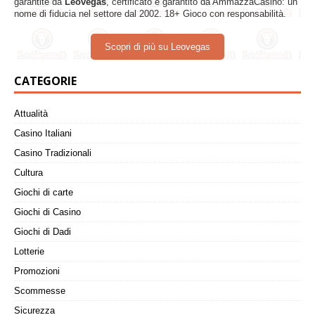
garantite da
Leovegas
, certificato e garantito da AmmazzaCasino: un
nome di fiducia nel settore dal 2002. 18+ Gioco con responsabilità.
Scopri di più su Leovegas
CATEGORIE
Attualità
Casino Italiani
Casino Tradizionali
Cultura
Giochi di carte
Giochi di Casino
Giochi di Dadi
Lotterie
Promozioni
Scommesse
Sicurezza