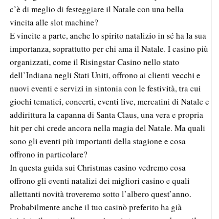
c’è di meglio di festeggiare il Natale con una bella
vincita alle slot machine?
E vincite a parte, anche lo spirito natalizio in sé ha la sua
importanza, soprattutto per chi ama il Natale. I casino più
organizzati, come il Risingstar Casino nello stato
dell’Indiana negli Stati Uniti, offrono ai clienti vecchi e
nuovi eventi e servizi in sintonia con le festività, tra cui
giochi tematici, concerti, eventi live, mercatini di Natale e
addirittura la capanna di Santa Claus, una vera e propria
hit per chi crede ancora nella magia del Natale. Ma quali
sono gli eventi più importanti della stagione e cosa
offrono in particolare?
In questa guida sui Christmas casino vedremo cosa
offrono gli eventi natalizi dei migliori casino e quali
allettanti novità troveremo sotto l’albero quest’anno.
Probabilmente anche il tuo casinò preferito ha già