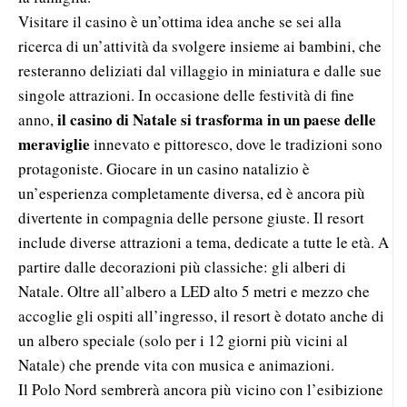
Visitare il casino è un’ottima idea anche se sei alla
ricerca di un’attività da svolgere insieme ai bambini, che
resteranno deliziati dal villaggio in miniatura e dalle sue
singole attrazioni. In occasione delle festività di fine
il casino di Natale si trasforma in un paese delle
anno,
meraviglie
innevato e pittoresco, dove le tradizioni sono
protagoniste. Giocare in un casino natalizio è
un’esperienza completamente diversa, ed è ancora più
divertente in compagnia delle persone giuste. Il resort
include diverse attrazioni a tema, dedicate a tutte le età. A
partire dalle decorazioni più classiche: gli alberi di
Natale. Oltre all’albero a LED alto 5 metri e mezzo che
accoglie gli ospiti all’ingresso, il resort è dotato anche di
un albero speciale (solo per i 12 giorni più vicini al
Natale) che prende vita con musica e animazioni.
Il Polo Nord sembrerà ancora più vicino con l’esibizione