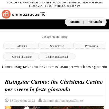
IL GIOCO E’ VIETATO AI MINORI DI 18 ANNI E PUO’ CAUSARE DIPENDENZA – MAGGIORI INFO SU
REGOLAMENTI E GIOCHI: VISITA IL SITO DELL'ADM
Italiano
|
Português
Categorie del blog
Attualità
Scommesse
Promozioni
Giochi di Casino
Casino Tradizionali
Home
»
Risingstar Casino: the Christmas Casino per vivere le feste giocando
Risingstar Casino: the Christmas Casino
per vivere le feste giocando
13 Novembre 2022
Gastardo dell'AmmazzaCasino