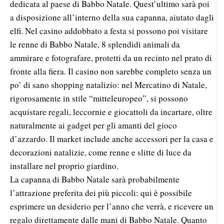
dedicata al paese di Babbo Natale. Quest’ultimo sarà poi
a disposizione all’interno della sua capanna, aiutato dagli
elfi. Nel casino addobbato a festa si possono poi visitare
le renne di Babbo Natale, 8 splendidi animali da
ammirare e fotografare, protetti da un recinto nel prato di
fronte alla fiera. Il casino non sarebbe completo senza un
po’ di sano shopping natalizio: nel Mercatino di Natale,
rigorosamente in stile “mitteleuropeo”, si possono
acquistare regali, leccornie e giocattoli da incartare, oltre
naturalmente ai gadget per gli amanti del gioco
d’azzardo. Il market include anche accessori per la casa e
decorazioni natalizie, come renne e slitte di luce da
installare nel proprio giardino.
La capanna di Babbo Natale sarà probabilmente
l’attrazione preferita dei più piccoli: qui è possibile
esprimere un desiderio per l’anno che verrà, e ricevere un
regalo direttamente dalle mani di Babbo Natale. Quanto