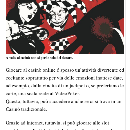
A volte al casinò non si perde solo del denaro.
Giocare al casinò online é spesso un’attività divertente ed
eccitante soprattutto per via delle emozioni inattese date,
ad esempio, dalla vincita di un jackpot o, se preferiamo le
carte, una scala reale al VideoPoker.
Questo, tuttavia, può succedere anche se ci si trova in un
Casinò tradizionale.
Grazie ad internet, tuttavia, si può giocare alle slot