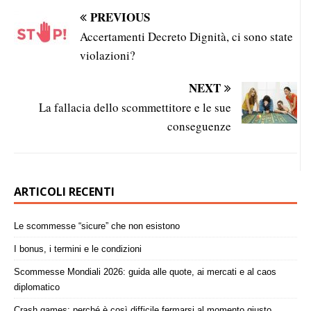
PREVIOUS
Accertamenti Decreto Dignità, ci sono state
violazioni?
NEXT
La fallacia dello scommettitore e le sue
conseguenze
ARTICOLI RECENTI
Le scommesse “sicure” che non esistono
I bonus, i termini e le condizioni
Scommesse Mondiali 2026: guida alle quote, ai mercati e al caos
diplomatico
Crash games: perché è così difficile fermarsi al momento giusto