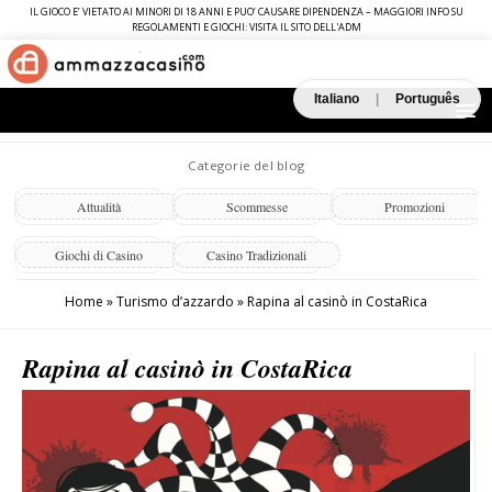
IL GIOCO E’ VIETATO AI MINORI DI 18 ANNI E PUO’ CAUSARE DIPENDENZA – MAGGIORI INFO SU
REGOLAMENTI E GIOCHI: VISITA IL SITO DELL'ADM
Italiano
|
Português
Categorie del blog
Attualità
Scommesse
Promozioni
Giochi di Casino
Casino Tradizionali
Home
»
Turismo d’azzardo
»
Rapina al casinò in CostaRica
Rapina al casinò in CostaRica