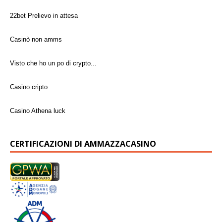
22bet Prelievo in attesa
Casinò non amms
Visto che ho un po di crypto...
Casino cripto
Casino Athena luck
RABONA CASINÒ È AFFIDABILE O È SCAM?
CERTIFICAZIONI DI AMMAZZACASINO
Winnita casinò
Richiesta prelievo
wild tornado paga?