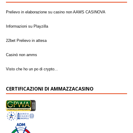
Prelievo in elaborazione su casino non AAMS CASINOVA
Informazioni su Playzilla
22bet Prelievo in attesa
Casinò non amms
Visto che ho un po di crypto...
Casino cripto
CERTIFICAZIONI DI AMMAZZACASINO
Casino Athena luck
RABONA CASINÒ È AFFIDABILE O È SCAM?
Winnita casinò