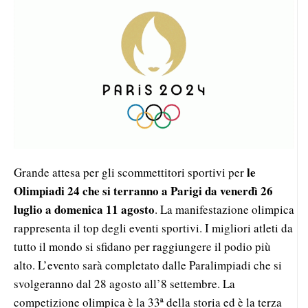
le
Grande attesa per gli scommettitori sportivi per
Olimpiadi 24
che si terranno a Parigi da venerdì 26
luglio a domenica 11 agosto
. La manifestazione olimpica
rappresenta il top degli eventi sportivi. I migliori atleti da
tutto il mondo si sfidano per raggiungere il podio più
alto. L’evento sarà completato dalle Paralimpiadi che si
svolgeranno dal 28 agosto all’8 settembre. La
competizione olimpica è la 33ª della storia ed è la terza