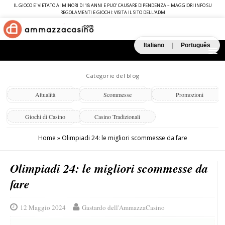
IL GIOCO E’ VIETATO AI MINORI DI 18 ANNI E PUO’ CAUSARE DIPENDENZA – MAGGIORI INFO SU
REGOLAMENTI E GIOCHI: VISITA IL SITO DELL'ADM
Italiano
|
Português
Categorie del blog
Attualità
Scommesse
Promozioni
Giochi di Casino
Casino Tradizionali
Home
»
Olimpiadi 24: le migliori scommesse da fare
Olimpiadi 24: le migliori scommesse da
fare
12 Maggio 2024
Gastardo dell'AmmazzaCasino