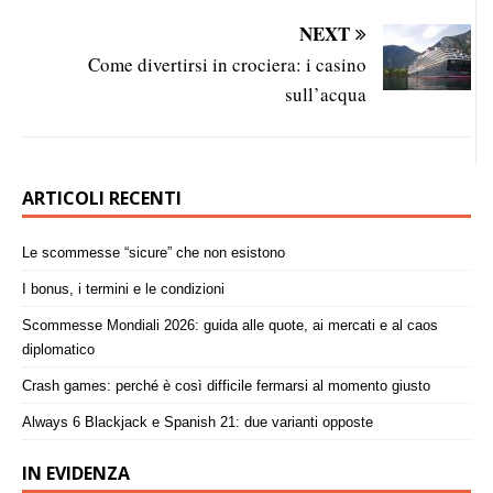
NEXT
Come divertirsi in crociera: i casino
sull’acqua
ARTICOLI RECENTI
Le scommesse “sicure” che non esistono
I bonus, i termini e le condizioni
Scommesse Mondiali 2026: guida alle quote, ai mercati e al caos
diplomatico
Crash games: perché è così difficile fermarsi al momento giusto
Always 6 Blackjack e Spanish 21: due varianti opposte
IN EVIDENZA