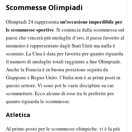
Scommesse Olimpiadi
un’occasione imperdibile per
Olimpiadi 24 rappresenta
le scommesse sportive
. Si comincia dalla scommessa sul
paese che vincerà più medaglie d’oro, il paese favorito al
momento è rappresentato dagli Stati Uniti ma nulla è
scontato. La Cina è data per favorita per quanto riguarda
il numero di medaglie totali raggiunte a fine Olimpiade.
Anche la Francia è in buona posizione seguita da
Giappone e Regno Unito. l’Italia non è ai primi posti in
questo settore. Vi sono poi le varie discipline su cui
scommettere. Ecco alcune di esse tra le preferite per
quanto riguarda le scommesse.
Atletica
Al primo posto per le scommesse olimpiche, vi è la più