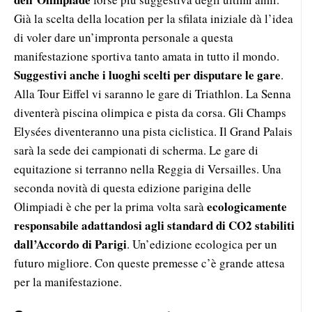
Già la scelta della location per la sfilata iniziale dà l’idea
di voler dare un’impronta personale a questa
manifestazione sportiva tanto amata in tutto il mondo.
Suggestivi anche i luoghi scelti per disputare le gare
.
Alla Tour Eiffel vi saranno le gare di Triathlon. La Senna
diventerà piscina olimpica e pista da corsa. Gli Champs
Elysées diventeranno una pista ciclistica. Il Grand Palais
sarà la sede dei campionati di scherma. Le gare di
equitazione si terranno nella Reggia di Versailles. Una
seconda novità di questa edizione parigina delle
ecologicamente
Olimpiadi è che per la prima volta sarà
responsabile adattandosi agli standard di CO2 stabiliti
dall’Accordo di Parigi
. Un’edizione ecologica per un
futuro migliore. Con queste premesse c’è grande attesa
per la manifestazione.