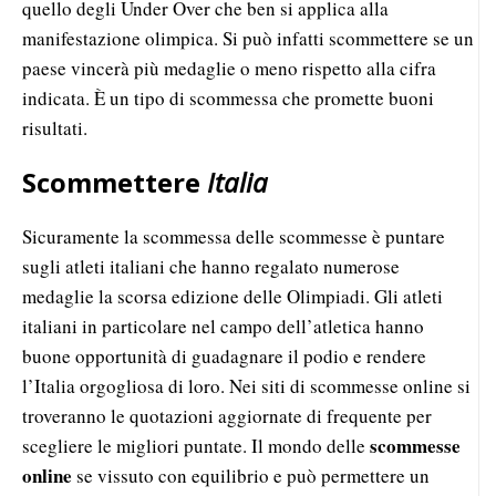
quello degli Under Over che ben si applica alla
manifestazione olimpica. Si può infatti scommettere se un
paese vincerà più medaglie o meno rispetto alla cifra
indicata. È un tipo di scommessa che promette buoni
risultati.
Scommettere
Italia
Sicuramente la scommessa delle scommesse è puntare
sugli atleti italiani che hanno regalato numerose
medaglie la scorsa edizione delle Olimpiadi. Gli atleti
italiani in particolare nel campo dell’atletica hanno
buone opportunità di guadagnare il podio e rendere
l’Italia orgogliosa di loro. Nei siti di scommesse online si
troveranno le quotazioni aggiornate di frequente per
scommesse
scegliere le migliori puntate. Il mondo delle
online
se vissuto con equilibrio e può permettere un