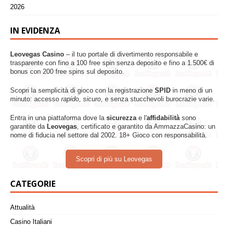
2026
IN EVIDENZA
Leovegas Casino
– il tuo portale di divertimento responsabile e
trasparente con fino a 100 free spin senza deposito e fino a 1.500€ di
bonus con 200 free spins sul deposito.
Scopri la semplicità di gioco con la registrazione
SPID
in meno di un
minuto: accesso
rapido
,
sicuro
, e senza stucchevoli burocrazie varie.
Entra in una piattaforma dove la
sicurezza
e l'
affidabilità
sono
garantite da
Leovegas
, certificato e garantito da AmmazzaCasino: un
nome di fiducia nel settore dal 2002. 18+ Gioco con responsabilità.
Scopri di più su Leovegas
CATEGORIE
Attualità
Casino Italiani