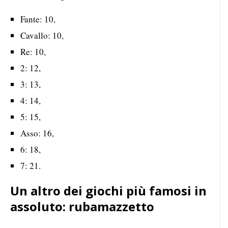
Fante: 10,
Cavallo: 10,
Re: 10,
2: 12,
3: 13,
4: 14,
5: 15,
Asso: 16,
6: 18,
7: 21.
Un altro dei giochi più famosi in
assoluto: rubamazzetto