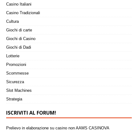
Casino Italiani
Casino Tradizionali
Cultura
Giochi di carte
Giochi di Casino
Giochi di Dadi
Lotterie
Promozioni
Scommesse
Sicurezza
Slot Machines
Strategia
ISCRIVITI AL FORUM!
Prelievo in elaborazione su casino non AAMS CASINOVA