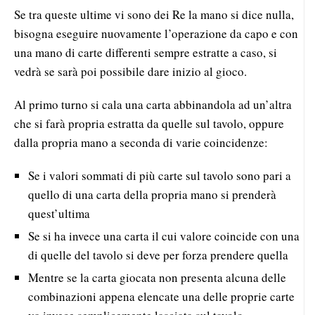
Se tra queste ultime vi sono dei Re la mano si dice nulla,
bisogna eseguire nuovamente l’operazione da capo e con
una mano di carte differenti sempre estratte a caso, si
vedrà se sarà poi possibile dare inizio al gioco.
Al primo turno si cala una carta abbinandola ad un’altra
che si farà propria estratta da quelle sul tavolo, oppure
dalla propria mano a seconda di varie coincidenze:
Se i valori sommati di più carte sul tavolo sono pari a
quello di una carta della propria mano si prenderà
quest’ultima
Se si ha invece una carta il cui valore coincide con una
di quelle del tavolo si deve per forza prendere quella
Mentre se la carta giocata non presenta alcuna delle
combinazioni appena elencate una delle proprie carte