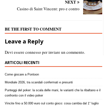
NEXT
Casino di Saint Vincent: pro e contro
BE THE FIRST TO COMMENT
Leave a Reply
Devi essere
connesso
per inviare un commento.
ARTICOLI RECENTI
Come giocare a Pontoon
Mondiale 2026, tra scandali confermati e presunti
Punteggi del poker: la scala delle mani, le varianti che la ribaltano e il
confronto con il video poker
Vincite fino a 50.000 euro sul conto gioco: cosa cambia dal 1° luglio