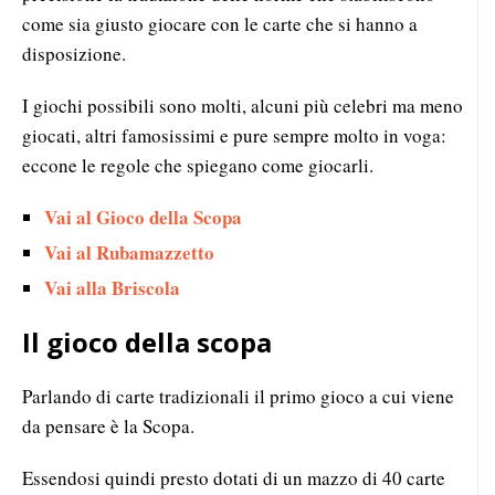
come sia giusto giocare con le carte che si hanno a
disposizione.
I giochi possibili sono molti, alcuni più celebri ma meno
giocati, altri famosissimi e pure sempre molto in voga:
eccone le regole che spiegano come giocarli.
Vai al Gioco della Scopa
Vai al Rubamazzetto
Vai alla Briscola
Il gioco della scopa
Parlando di carte tradizionali il primo gioco a cui viene
da pensare è la Scopa.
Essendosi quindi presto dotati di un mazzo di 40 carte