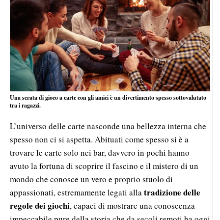
Una serata di gioco a carte con gli amici è un divertimento spesso sottovalutato
tra i ragazzi.
L’universo delle carte nasconde una bellezza interna che
spesso non ci si aspetta. Abituati come spesso si è a
trovare le carte solo nei bar, davvero in pochi hanno
avuto la fortuna di scoprire il fascino e il mistero di un
mondo che conosce un vero e proprio stuolo di
tradizione delle
appassionati, estremamente legati alla
regole dei giochi
, capaci di mostrare una conoscenza
impeccabile pure della storia che da secoli remoti ha oggi