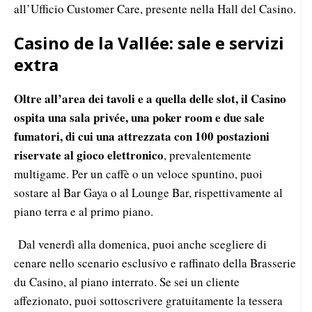
all’Ufficio Customer Care, presente nella Hall del Casino.
Casino de la Vallée: sale e servizi
extra
Oltre all’area dei tavoli e a quella delle slot, il Casino
ospita una sala privée, una poker room e due sale
fumatori, di cui una attrezzata con 100 postazioni
riservate al gioco elettronico
, prevalentemente
multigame. Per un caffè o un veloce spuntino, puoi
sostare al Bar Gaya o al Lounge Bar, rispettivamente al
piano terra e al primo piano.
Dal venerdì alla domenica, puoi anche scegliere di
cenare nello scenario esclusivo e raffinato della Brasserie
du Casino, al piano interrato. Se sei un cliente
affezionato, puoi sottoscrivere gratuitamente la tessera