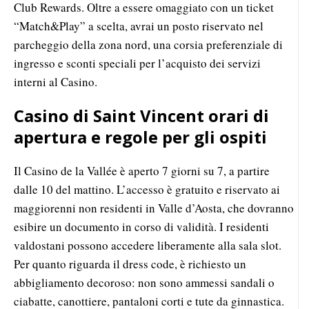
Club Rewards. Oltre a essere omaggiato con un ticket
“Match&Play” a scelta, avrai un posto riservato nel
parcheggio della zona nord, una corsia preferenziale di
ingresso e sconti speciali per l’acquisto dei servizi
interni al Casino.
Casino di Saint Vincent orari di
apertura e regole per gli ospiti
Il Casino de la Vallée è aperto 7 giorni su 7, a partire
dalle 10 del mattino. L’accesso è gratuito e riservato ai
maggiorenni non residenti in Valle d’Aosta, che dovranno
esibire un documento in corso di validità. I residenti
valdostani possono accedere liberamente alla sala slot.
Per quanto riguarda il dress code, è richiesto un
abbigliamento decoroso: non sono ammessi sandali o
ciabatte, canottiere, pantaloni corti e tute da ginnastica.