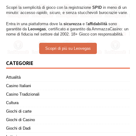
Scopri la semplicità di gioco con la registrazione
SPID
in meno di un
minuto: accesso
rapido
,
sicuro
, e senza stucchevoli burocrazie varie.
Entra in una piattaforma dove la
sicurezza
e l'
affidabilità
sono
garantite da
Leovegas
, certificato e garantito da AmmazzaCasino: un
nome di fiducia nel settore dal 2002. 18+ Gioco con responsabilità.
Scopri di più su Leovegas
CATEGORIE
Attualità
Casino Italiani
Casino Tradizionali
Cultura
Giochi di carte
Giochi di Casino
Giochi di Dadi