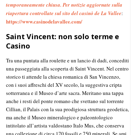
temporaneamente chiusa. Per notizie aggiornate sulla
riapertura controllate sul sito del casinò de La Vallee
:
https://www.casinodelavallee.com/
Saint Vincent: non solo terme e
Casino
Tra una puntata alla roulette e un lancio di dadi, concediti
una passeggiata alla scoperta di Saint Vincent. Nel centro
storico ti attende la chiesa romanica di San Vincenzo,
con i suoi affreschi del XV secolo, la suggestiva cripta
sotterranea e il Museo d’arte sacra. Meritano una tappa
anche i resti del ponte romano che svettano sul torrente
Cillian, il Palais con la sua prodigiosa struttura geodetica,
ma anche il Museo mineralogico e paleontologico
intitolato all’artista valdostano Italo Mus, che conserva
una collezione di circa 170 fossili e 750 minerali. Se ami