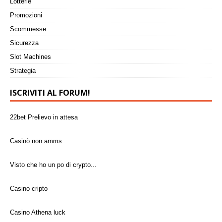
Lotterie
Promozioni
Scommesse
Sicurezza
Slot Machines
Strategia
ISCRIVITI AL FORUM!
22bet Prelievo in attesa
Casinò non amms
Visto che ho un po di crypto...
Casino cripto
Casino Athena luck