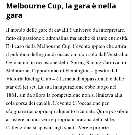
Melbourne Cup, la gara è nella
gara
Il mondo delle gare di cavalli è universo da interpretare,
fatto di passione e adrenalina ma anche di tante curiosità.
È il caso della Melbourne Cup, l’evento ippico che attira
il pubblico delle grandi occasioni non solo dall’Australia.
Ogni anno, in occasione dello Spring Racing Carnival di
Melbourne, l’ippodromo di Flemington – gestito dal
Victoria Racing Club – è la meta di appassionati e delle
star del jet set. La sua inaugurazione ebbe luogo nel
1861, sin da allora la competizione non si limitava alla
sola corsa dei cavalli. L’evento è l’occasione per
sfoggiare dei copricapi alquanto ricercati. Qui è possibile
assistere ad una vera e propria maratona dello stile,
l’attenzione si sposta sugli spalti. Vere e proprie