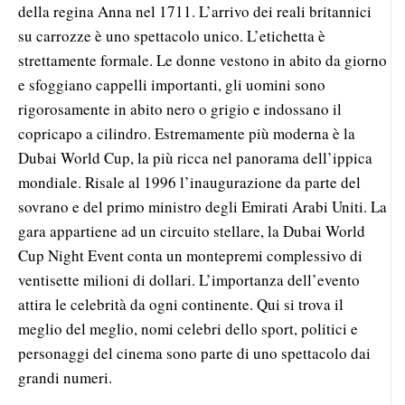
della regina Anna nel 1711. L’arrivo dei reali britannici
su carrozze è uno spettacolo unico. L’etichetta è
strettamente formale. Le donne vestono in abito da giorno
e sfoggiano cappelli importanti, gli uomini sono
rigorosamente in abito nero o grigio e indossano il
copricapo a cilindro. Estremamente più moderna è la
Dubai World Cup, la più ricca nel panorama dell’ippica
mondiale. Risale al 1996 l’inaugurazione da parte del
sovrano e del primo ministro degli Emirati Arabi Uniti. La
gara appartiene ad un circuito stellare, la Dubai World
Cup Night Event conta un montepremi complessivo di
ventisette milioni di dollari. L’importanza dell’evento
attira le celebrità da ogni continente. Qui si trova il
meglio del meglio, nomi celebri dello sport, politici e
personaggi del cinema sono parte di uno spettacolo dai
grandi numeri.