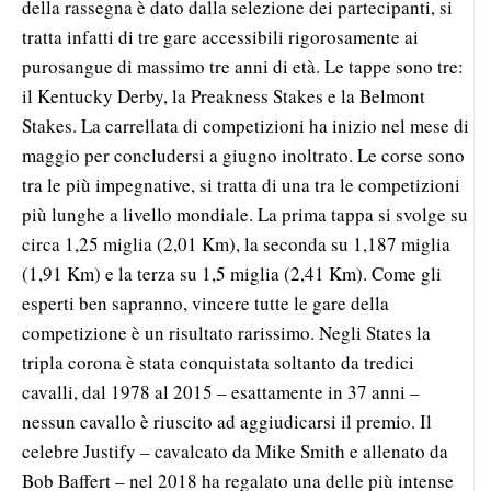
della rassegna è dato dalla selezione dei partecipanti, si
tratta infatti di tre gare accessibili rigorosamente ai
purosangue di massimo tre anni di età. Le tappe sono tre:
il Kentucky Derby, la Preakness Stakes e la Belmont
Stakes. La carrellata di competizioni ha inizio nel mese di
maggio per concludersi a giugno inoltrato. Le corse sono
tra le più impegnative, si tratta di una tra le competizioni
più lunghe a livello mondiale. La prima tappa si svolge su
circa 1,25 miglia (2,01 Km), la seconda su 1,187 miglia
(1,91 Km) e la terza su 1,5 miglia (2,41 Km). Come gli
esperti ben sapranno, vincere tutte le gare della
competizione è un risultato rarissimo. Negli States la
tripla corona è stata conquistata soltanto da tredici
cavalli, dal 1978 al 2015 – esattamente in 37 anni –
nessun cavallo è riuscito ad aggiudicarsi il premio. Il
celebre Justify – cavalcato da Mike Smith e allenato da
Bob Baffert – nel 2018 ha regalato una delle più intense