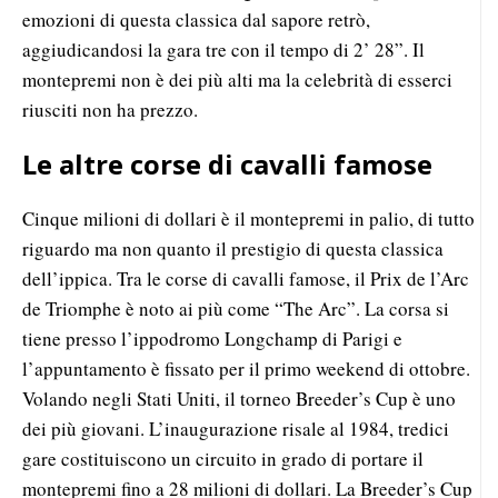
emozioni di questa classica dal sapore retrò,
aggiudicandosi la gara tre con il tempo di 2’ 28”. Il
montepremi non è dei più alti ma la celebrità di esserci
riusciti non ha prezzo.
Le altre corse di cavalli famose
Cinque milioni di dollari è il montepremi in palio, di tutto
riguardo ma non quanto il prestigio di questa classica
dell’ippica. Tra le corse di cavalli famose, il Prix de l’Arc
de Triomphe è noto ai più come “The Arc”. La corsa si
tiene presso l’ippodromo Longchamp di Parigi e
l’appuntamento è fissato per il primo weekend di ottobre.
Volando negli Stati Uniti, il torneo Breeder’s Cup è uno
dei più giovani. L’inaugurazione risale al 1984, tredici
gare costituiscono un circuito in grado di portare il
montepremi fino a 28 milioni di dollari. La Breeder’s Cup