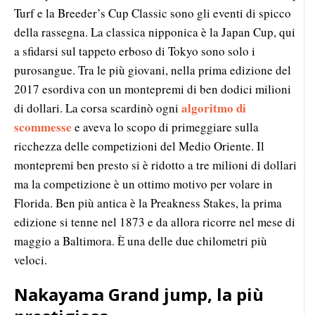
Turf e la Breeder’s Cup Classic sono gli eventi di spicco
della rassegna. La classica nipponica è la Japan Cup, qui
a sfidarsi sul tappeto erboso di Tokyo sono solo i
purosangue. Tra le più giovani, nella prima edizione del
2017 esordiva con un montepremi di ben dodici milioni
algoritmo di
di dollari. La corsa scardinò ogni
scommesse
e aveva lo scopo di primeggiare sulla
ricchezza delle competizioni del Medio Oriente. Il
montepremi ben presto si è ridotto a tre milioni di dollari
ma la competizione è un ottimo motivo per volare in
Florida. Ben più antica è la Preakness Stakes, la prima
edizione si tenne nel 1873 e da allora ricorre nel mese di
maggio a Baltimora. È una delle due chilometri più
veloci.
Nakayama Grand jump, la più