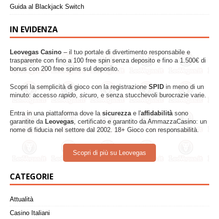
Guida al Blackjack Switch
IN EVIDENZA
Leovegas Casino
– il tuo portale di divertimento responsabile e
trasparente con fino a 100 free spin senza deposito e fino a 1.500€ di
bonus con 200 free spins sul deposito.
Scopri la semplicità di gioco con la registrazione
SPID
in meno di un
minuto: accesso
rapido
,
sicuro
, e senza stucchevoli burocrazie varie.
Entra in una piattaforma dove la
sicurezza
e l'
affidabilità
sono
garantite da
Leovegas
, certificato e garantito da AmmazzaCasino: un
nome di fiducia nel settore dal 2002. 18+ Gioco con responsabilità.
Scopri di più su Leovegas
CATEGORIE
Attualità
Casino Italiani