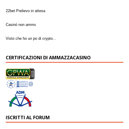
22bet Prelievo in attesa
Casinò non amms
Visto che ho un po di crypto...
Casino cripto
CERTIFICAZIONI DI AMMAZZACASINO
Casino Athena luck
RABONA CASINÒ È AFFIDABILE O È SCAM?
Winnita casinò
Ma Richroyal è alla canna del gas?
ISCRITTI AL FORUM