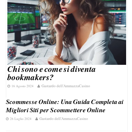
Chi sono e come si diventa
bookmakers?
Gastardo dell'AmmazzaCasino
16 Agosto 2024
Scommesse Online: Una Guida Completa ai
Migliori Siti per Scommettere Online
Gastardo dell'AmmazzaCasino
26 Luglio 2024