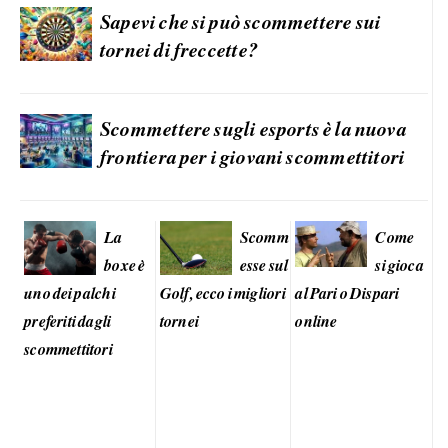
Sapevi che si può scommettere sui
tornei di freccette?
Scommettere sugli esports è la nuova
frontiera per i giovani scommettitori
La
Scomm
Come
boxe è
esse sul
si gioca
uno dei palchi
Golf, ecco i migliori
al Pari o Dispari
preferiti dagli
tornei
online
scommettitori