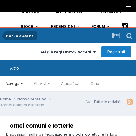
METODO
LISTE CASINO
PAGAMENTI
GIOCHI
RECENSIONI
FORUM
NonSoloCasino
Registrati
Sei già registrato? Accedi
Altro
Naviga
Attività
Classifica
Club
Home
NonSoloCasino
Tutte le attività
Tornei comuni e lotterie
Tornei comuni e lotterie
Discussioni sulla partecipazione a giochi collettivi e la loro