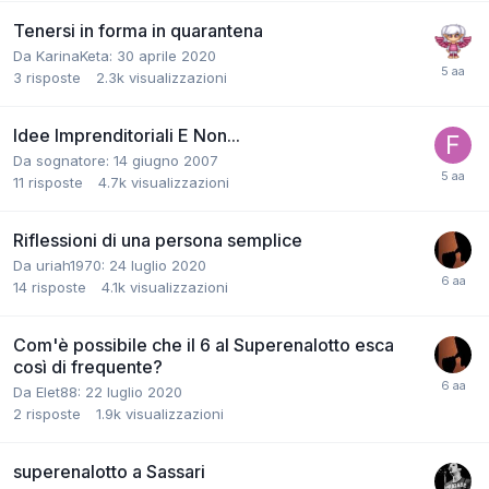
Tenersi in forma in quarantena
Da
KarinaKeta
:
30 aprile 2020
3
risposte
2.3k
visualizzazioni
Idee Imprenditoriali E Non...
Da
sognatore
:
14 giugno 2007
11
risposte
4.7k
visualizzazioni
Riflessioni di una persona semplice
Da
uriah1970
:
24 luglio 2020
14
risposte
4.1k
visualizzazioni
Com'è possibile che il 6 al Superenalotto esca
così di frequente?
Da
Elet88
:
22 luglio 2020
2
risposte
1.9k
visualizzazioni
superenalotto a Sassari