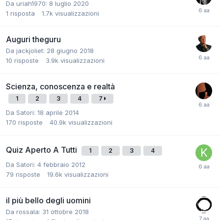
Da
uriah1970
:
8 luglio 2020
1
risposta
1.7k
visualizzazioni
Auguri theguru
Da
jackjoliet
:
28 giugno 2018
10
risposte
3.9k
visualizzazioni
Scienza, conoscenza e realtà
1
2
3
4
7
Da
Satori
:
18 aprile 2014
170
risposte
40.9k
visualizzazioni
Quiz Aperto A Tutti
1
2
3
4
Da
Satori
:
4 febbraio 2012
79
risposte
19.6k
visualizzazioni
il più bello degli uomini
Da
rossala
:
31 ottobre 2018