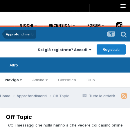
METODO
LISTE CASINO
PAGAMENTI
GIOCHI
RECENSIONI
FORUM
Approfondimenti
Registrati
Sei già registrato? Accedi
Altro
Naviga
Attività
Classifica
Club
Home
Approfondimenti
Off Topic
Tutte le attività
Off Topic
Tutti i messaggi che nulla hanno a che vedere coi casinò online.