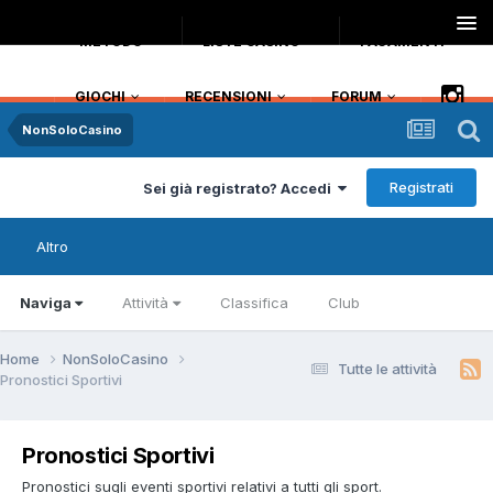
METODO
LISTE CASINO
PAGAMENTI
GIOCHI
RECENSIONI
FORUM
NonSoloCasino
Registrati
Sei già registrato? Accedi
Altro
Naviga
Attività
Classifica
Club
Home
NonSoloCasino
Tutte le attività
Pronostici Sportivi
Pronostici Sportivi
Pronostici sugli eventi sportivi relativi a tutti gli sport.